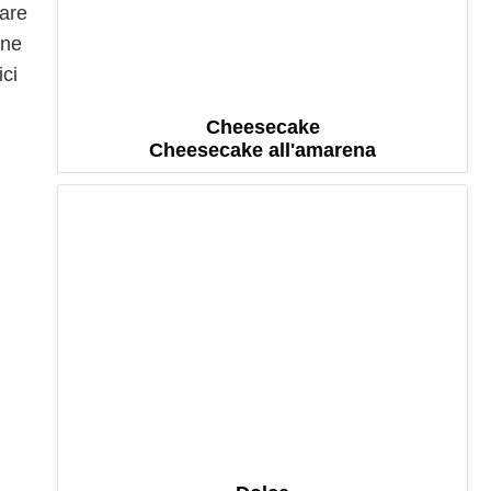
tare
ene
ici
Cheesecake
Cheesecake all'amarena