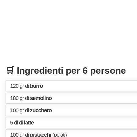
🛒 Ingredienti per 6 persone
120 gr di
burro
180 gr di
semolino
100 gr di
zucchero
5 dl di
latte
100 gr di
pistacchi
(pelati)