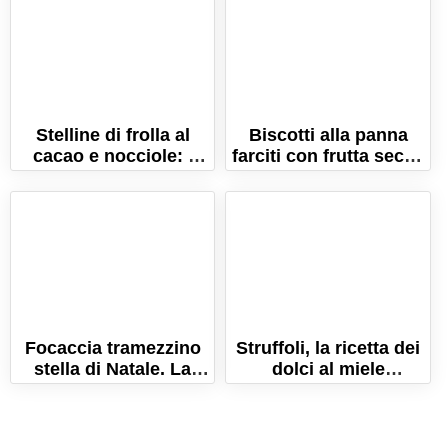
Stelline di frolla al
Biscotti alla panna
cacao e nocciole: i
farciti con frutta secca
biscotti perfetti per
e spezie di Natale!
Natale!
Focaccia tramezzino
Struffoli, la ricetta dei
stella di Natale. La
dolci al miele
focaccia pronta in 10
napoletani da fare a
minuti!
Natale