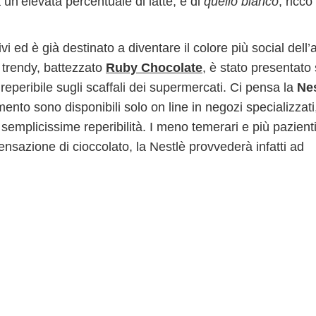
 un’elevata percentuale di latte, e di
quello bianco
, ricco
ivi ed è già destinato a diventare il colore più social dell
ù trendy, battezzato
Ruby Chocolate
, è stato presentato
reperibile sugli scaffali dei supermercati. Ci pensa la
Nes
mento sono disponibili solo on line in negozi specializzati
semplicissime reperibilità. I meno temerari e più pazient
nsazione di cioccolato, la Nestlè provvederà infatti ad