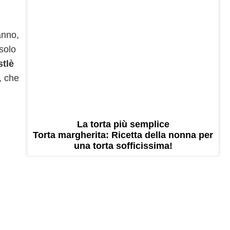
’anno,
 solo
tlè
, che
i
La torta più semplice
Torta margherita: Ricetta della nonna per
una torta sofficissima!