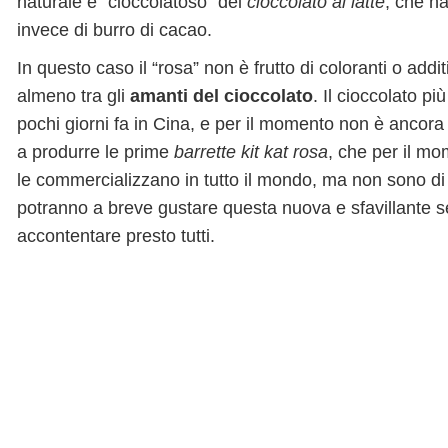
naturale e “cioccolatoso” del
cioccolato al latte
, che ha
invece di burro di cacao.
In questo caso il “rosa” non è frutto di coloranti o addit
almeno tra gli
amanti del cioccolato
. Il cioccolato pi
pochi giorni fa in Cina, e per il momento non è ancora 
a produrre le prime
barrette kit kat rosa
, che per il mo
le commercializzano in tutto il mondo, ma non sono di 
potranno a breve gustare questa nuova e sfavillante se
accontentare presto tutti.