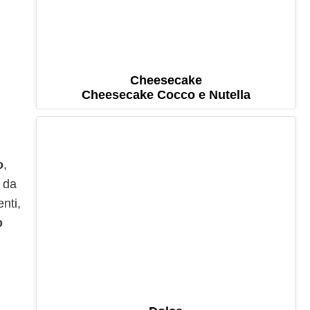
Cheesecake
Cheesecake Cocco e Nutella
o
,
e da
nti,
o