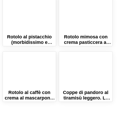
Rotolo al pistacchio
Rotolo mimosa con
(morbidissimo e
crema pasticcera al
facilissimo!)
limone. La ricetta per
la festa della donna
Rotolo al caffè con
Coppe di pandoro al
crema al mascarpone.
tiramisù leggero. La
Ricetta senza uova
ricetta facile e golosa!
crude!