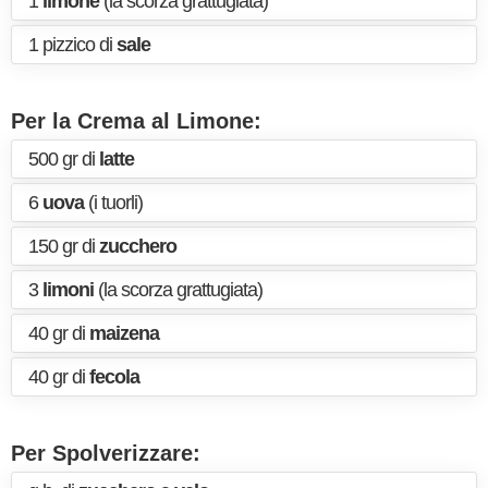
1
limone
(la scorza grattugiata)
1 pizzico di
sale
Per la Crema al Limone:
500 gr di
latte
6
uova
(i tuorli)
150 gr di
zucchero
3
limoni
(la scorza grattugiata)
40 gr di
maizena
40 gr di
fecola
Per Spolverizzare: