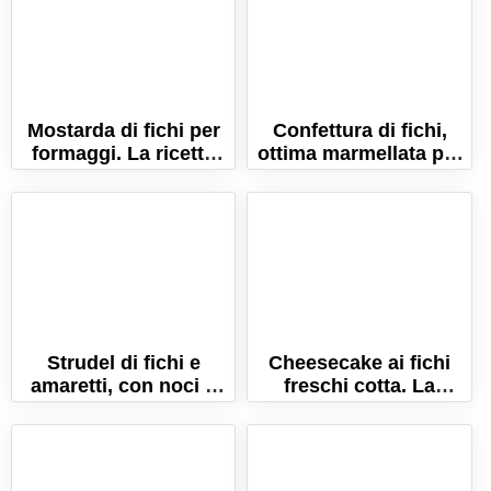
Mostarda di fichi per
Confettura di fichi,
formaggi. La ricetta
ottima marmellata per
con i fichi freschi!
la colazione
Strudel di fichi e
Cheesecake ai fichi
amaretti, con noci e
freschi cotta. La
marmellata. La ricetta
ricetta senza gelatina!
facilissima!