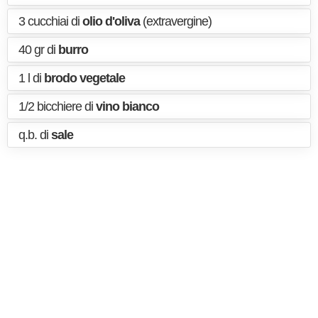
3 cucchiai di
olio d'oliva
(extravergine)
40 gr di
burro
1 l di
brodo vegetale
1/2 bicchiere di
vino bianco
q.b. di
sale