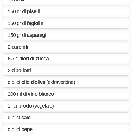
150 gr di
piselli
150 gr di
fagiolini
150 gr di
asparagi
2
carciofi
6-7 di
fiori di zucca
2
cipollotti
q.b. di
olio d'oliva
(extravergine)
200 ml di
vino bianco
1 l di
brodo
(vegetale)
q.b. di
sale
q.b. di
pepe