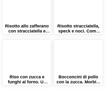
Risotto allo zafferano
Risotto stracciatella,
con stracciatella e
speck e noci. Come
bacon croccante!
fare un risotto
cremosissimo!
Riso con zucca e
Bocconcini di pollo
funghi al forno. Un
con la zucca. Morbidi
timballo ricco e
e saporiti!
gustoso!