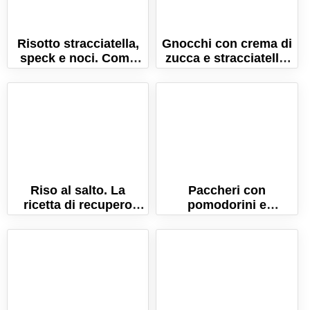
Risotto stracciatella,
Gnocchi con crema di
speck e noci. Come
zucca e stracciatella.
fare un risotto
La ricetta del comfort
cremosissimo!
food!
Riso al salto. La
Paccheri con
ricetta di recupero
pomodorini e
originale con tutti i
stracciatella al
segreti per farlo
profumo di arancia
perfetto!