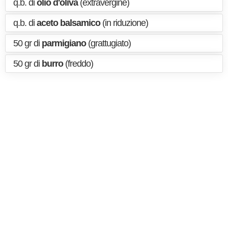
q.b. di
olio d'oliva
(extravergine)
q.b. di
aceto balsamico
(in riduzione)
50 gr di
parmigiano
(grattugiato)
50 gr di
burro
(freddo)