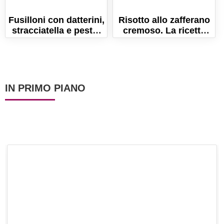
Fusilloni con datterini,
Risotto allo zafferano
stracciatella e pesto.
cremoso. La ricetta
Ricetta semplice ed
orginale!
estiva!
IN PRIMO PIANO