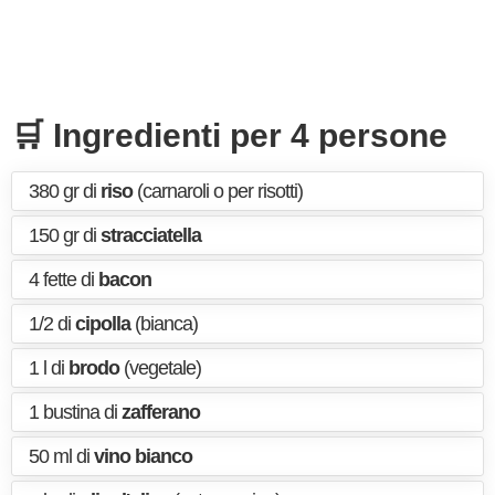
🛒 Ingredienti per 4 persone
380 gr di
riso
(carnaroli o per risotti)
150 gr di
stracciatella
4 fette di
bacon
1/2 di
cipolla
(bianca)
1 l di
brodo
(vegetale)
1 bustina di
zafferano
50 ml di
vino bianco