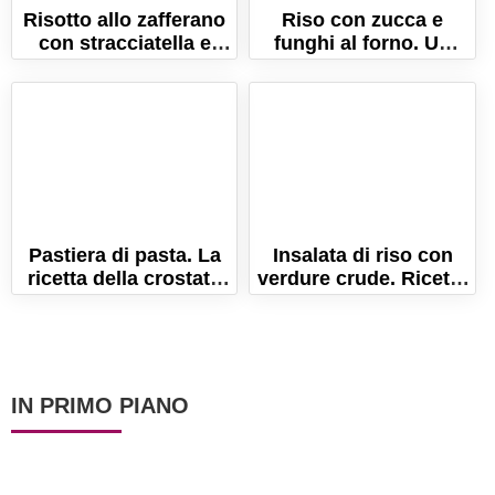
Risotto allo zafferano
Riso con zucca e
con stracciatella e
funghi al forno. Un
bacon croccante!
timballo ricco e
gustoso!
Pastiera di pasta. La
Insalata di riso con
ricetta della crostata
verdure crude. Ricetta
di pasta napoletana!
per un primo piatto
freddo
IN PRIMO PIANO