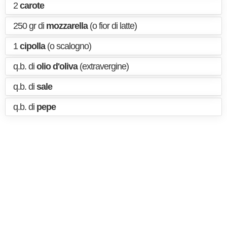
2
carote
250 gr di
mozzarella
(o fior di latte)
1
cipolla
(o scalogno)
q.b. di
olio d'oliva
(extravergine)
q.b. di
sale
q.b. di
pepe