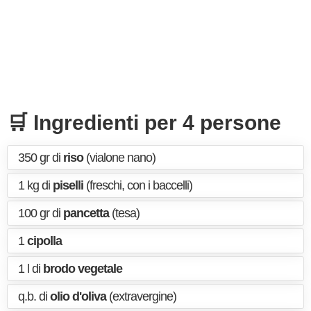
🛒 Ingredienti per 4 persone
350 gr di
riso
(vialone nano)
1 kg di
piselli
(freschi, con i baccelli)
100 gr di
pancetta
(tesa)
1
cipolla
1 l di
brodo vegetale
q.b. di
olio d'oliva
(extravergine)