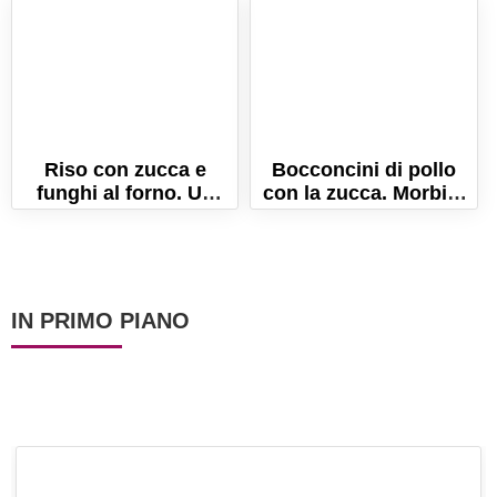
cremosissimo!
Riso con zucca e
Bocconcini di pollo
funghi al forno. Un
con la zucca. Morbidi
timballo ricco e
e saporiti!
gustoso!
IN PRIMO PIANO