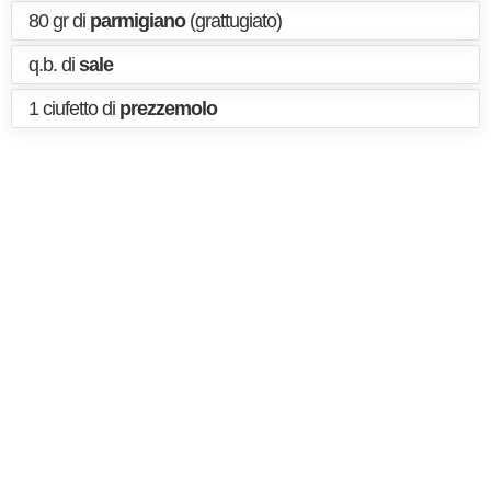
80 gr di
parmigiano
(grattugiato)
q.b. di
sale
1 ciufetto di
prezzemolo