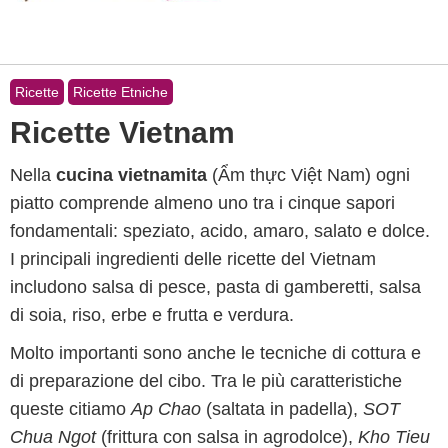
Ricette
Ricette Etniche
Ricette Vietnam
Nella
cucina vietnamita
(Ẩm thực Việt Nam) ogni
piatto comprende almeno uno tra i cinque sapori
fondamentali: speziato, acido, amaro, salato e dolce.
I principali ingredienti delle ricette del Vietnam
includono salsa di pesce, pasta di gamberetti, salsa
di soia, riso, erbe e frutta e verdura.
Molto importanti sono anche le tecniche di cottura e
di preparazione del cibo. Tra le più caratteristiche
queste citiamo
Ap Chao
(saltata in padella),
SOT
Chua Ngot
(frittura con salsa in agrodolce),
Kho Tieu