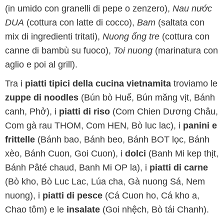
(in umido con granelli di pepe o zenzero),
Nau nước
DUA
(cottura con latte di cocco),
Bam
(saltata con
mix di ingredienti tritati),
Nuong ống tre
(cottura con
canne di bambù su fuoco),
Toi nuong
(marinatura con
aglio e poi al grill).
Tra i
piatti tipici della cucina vietnamita
troviamo le
zuppe di noodles
(Bún bò Huế, Bún măng vịt, Bánh
canh, Phở), i
piatti di riso
(Com Chien Dương Châu,
Com gà rau THOM, Com HEN, Bò luc lac), i
panini e
frittelle
(Bánh bao, Bánh beo, Bánh BOT lọc, Bánh
xèo, Bánh Cuon, Goi Cuon), i
dolci
(Banh Mi kep thịt,
Bánh Pâté chaud, Banh Mi OP la), i
piatti di carne
(Bò kho, Bò Luc Lac, Lúa cha, Gà nuong Sá, Nem
nuong), i
piatti di pesce
(Cá Cuon ho, Cá kho a,
Chao tôm) e le
insalate
(Goi nhệch, Bò tái Chanh).