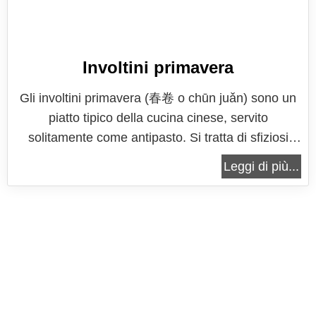
Involtini primavera
Gli involtini primavera (春卷 o chūn juǎn) sono un
piatto tipico della cucina cinese, servito
solitamente come antipasto. Si tratta di sfiziosi
involtini realizzati con una pasta molto sottile, tipo
Leggi di più...
carta di riso o pasta fillo, che racchiude un ricco
ripieno di verdure e macinato di suino o
gamberetti, o anche solo...