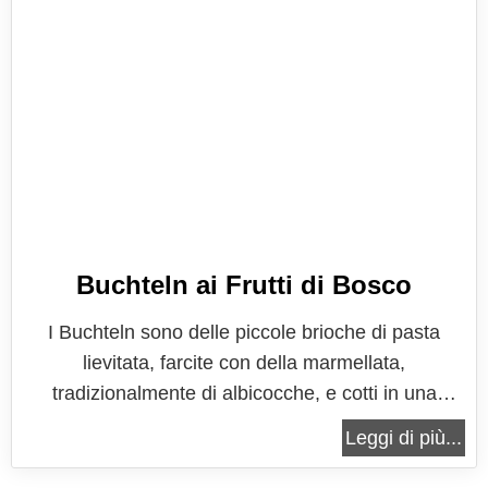
Buchteln ai Frutti di Bosco
I Buchteln sono delle piccole brioche di pasta
lievitata, farcite con della marmellata,
tradizionalmente di albicocche, e cotti in una
pirofila, uno accanto all'altro in maniera tale che in
Leggi di più...
cottura si attacchino l'uno all'altro, come succede
con il nostro danubio. I buchteln sono originari