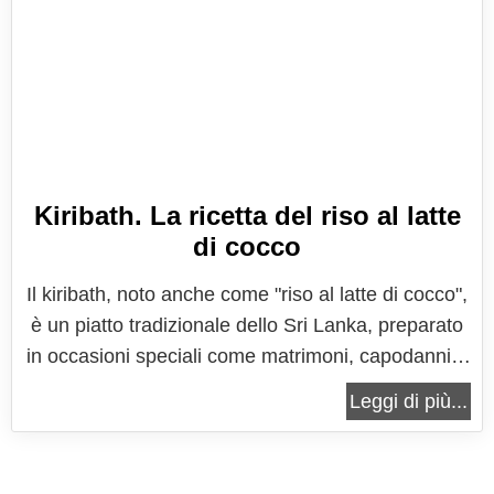
Kiribath. La ricetta del riso al latte
di cocco
Il kiribath, noto anche come "riso al latte di cocco",
è un piatto tradizionale dello Sri Lanka, preparato
in occasioni speciali come matrimoni, capodanni e
altre celebrazioni importanti. È un piatto
Leggi di più...
profondamente radicato nella cultura cingalese e
ha un significato simbolico che va oltre il semplice
cibo. Infatti,...