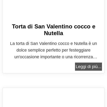
Torta di San Valentino cocco e
Nutella
La torta di San Valentino cocco e Nutella è un
dolce semplice perfetto per festeggiare
un'occasione importante o una ricorrenza
particolare, come in questo caso la festa più
Leggi di più...
romantica dell'anno, quella nella quale gli
innamorati sono i protagonisti indiscussi, la festa
che celebra cupido e la sua bravura a colpire e...