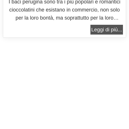
I baci perugina sono tra i più popolari e romantici
cioccolatini che esistano in commercio, non solo
per la loro bontà, ma soprattutto per la loro
peculiarità di essere un vero e proprio simbolo
Leggi di più...
della festa festa di San Valentino! Infatti è proprio
in quest'occasione che in commercio si trovano le
più svariate...