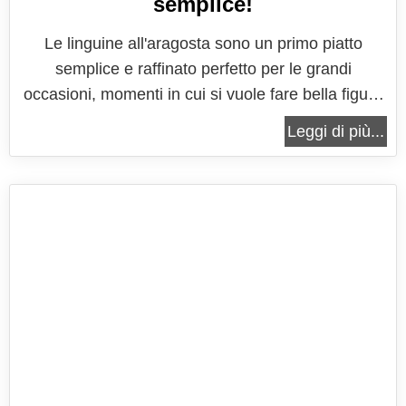
semplice!
Le linguine all'aragosta sono un primo piatto
semplice e raffinato perfetto per le grandi
occasioni, momenti in cui si vuole fare bella figura
con i propri ospiti, scegliendo degli ingredienti
Leggi di più...
particolari e realizzando delle ricette gustose, in
poco tempo e grande facilità. Gli spaghetti
all'aragosta sono infatti...