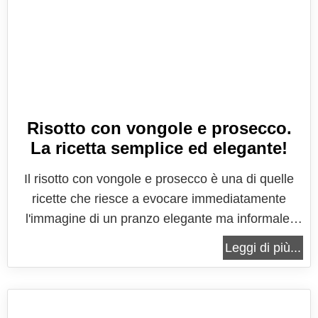
Risotto con vongole e prosecco.
La ricetta semplice ed elegante!
Il risotto con vongole e prosecco è una di quelle
ricette che riesce a evocare immediatamente
l'immagine di un pranzo elegante ma informale,
magari in una terrazza con vista mare, dove la
Leggi di più...
brezza salmastra si mescola ai profumi della
cucina mediterranea. È un piatto che si distingue
per il suo equilibrio tra...