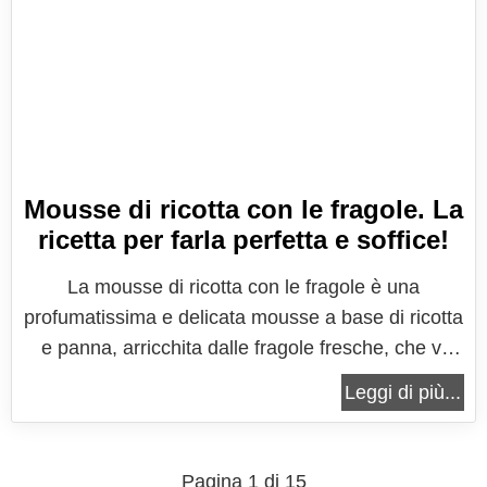
Mousse di ricotta con le fragole. La
ricetta per farla perfetta e soffice!
La mousse di ricotta con le fragole è una
profumatissima e delicata mousse a base di ricotta
e panna, arricchita dalle fragole fresche, che vi
permetterà di realizzare in pochissimo tempo un
Leggi di più...
dessert al cucchiaio davvero invitante! Consiglio
vivamente questa ricetta soprattutto a tutti gli
appassionati di cheesecake:...
Pagina 1 di 15