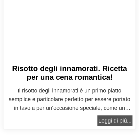
Risotto degli innamorati. Ricetta
per una cena romantica!
Il risotto degli innamorati è un primo piatto
semplice e particolare perfetto per essere portato
in tavola per un’occasione speciale, come un
anniversario, una cena romantica o per la festa di
Leggi di più...
San Valentino. Una ricetta che potrete preparare in
pochissimo tempo per stupire di gusto il vostro