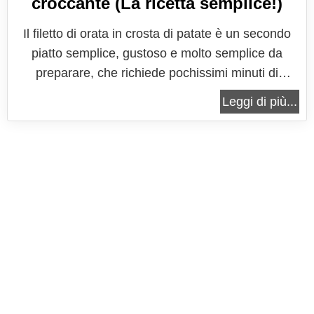
croccante (La ricetta semplice!)
Il filetto di orata in crosta di patate è un secondo
piatto semplice, gustoso e molto semplice da
preparare, che richiede pochissimi minuti di
preparazione con un risultato eccezionale. Infatti
Leggi di più...
grazie alla protezione delle patate che vanno a
formare una crosta, ovvero una sorta di barriera,
uno scudo che permette il...