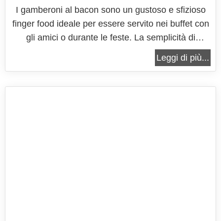
I gamberoni al bacon sono un gustoso e sfizioso
finger food ideale per essere servito nei buffet con
gli amici o durante le feste. La semplicità di
preparazione e il gusto unico dei gamberi preparati
Leggi di più...
in questo modo, faranno diventare questa ricetta
una delle vostre preferite, fin dal primo assaggio! I
gamberoni al...