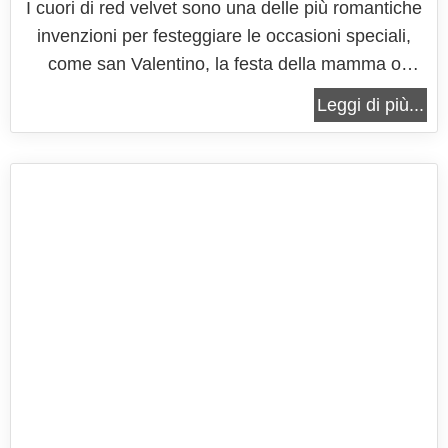
I cuori di red velvet sono una delle più romantiche
invenzioni per festeggiare le occasioni speciali,
come san Valentino, la festa della mamma o
semplicemente un anniversario che ci tenete a
Leggi di più...
ricordare. Questi cuori sono dei semplici dolcetti
preparati con il classico ripieno della red velvet
cake, sbriciolata e...