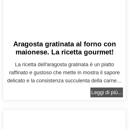
Aragosta gratinata al forno con
maionese. La ricetta gourmet!
La ricetta dell'aragosta gratinata è un piatto
raffinato e gustoso che mette in mostra il sapore
delicato e la consistenza succulenta della carne di
aragosta, arricchita dalla croccantezza della
Leggi di più...
gratinatura. Questa preparazione culinaria è
spesso associata a cene eleganti e occasioni
speciali, poiché la sua...