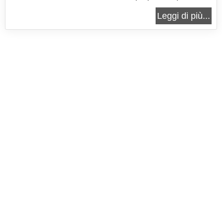
utilizzare un polpo fresco, con una colorazione
Leggi di più...
molto viva. Questo tipo di piatto è molto diffuso
sulle tavole mediterranee, poichè è proprio in
questo mare che viene...