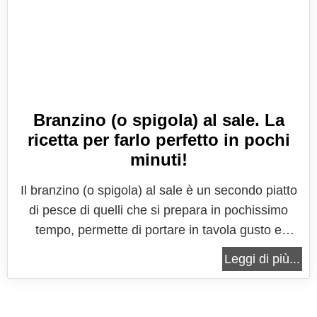
Branzino (o spigola) al sale. La
ricetta per farlo perfetto in pochi
minuti!
Il branzino (o spigola) al sale è un secondo piatto
di pesce di quelli che si prepara in pochissimo
tempo, permette di portare in tavola gusto e
nutrimento, riducendo al minimo il condimento.
Leggi di più...
Con questo metodo di cottura si va a sfruttare
l'umida del pesce stesso per una cottura delicata e
uniforma che regala un...