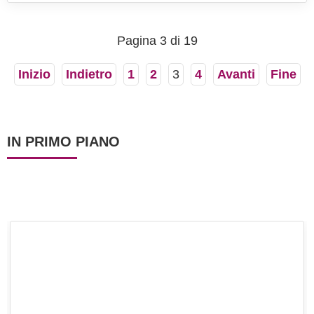
sua acidità esalta il sapore del crostaceo,
contrastando il sapore...
Pagina 3 di 19
Inizio
Indietro
1
2
3
4
Avanti
Fine
IN PRIMO PIANO