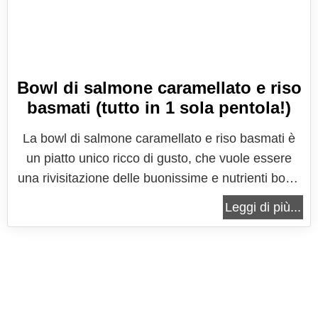
Bowl di salmone caramellato e riso
basmati (tutto in 1 sola pentola!)
La bowl di salmone caramellato e riso basmati è
un piatto unico ricco di gusto, che vuole essere
una rivisitazione delle buonissime e nutrienti bowl,
le ciotole che accolgono un favoloso mix di
Leggi di più...
ingredienti che si prestano ad essere scelte come
piatti unici che mettono tutti d'accordo. Il termine
"bowl" (letteralmente...