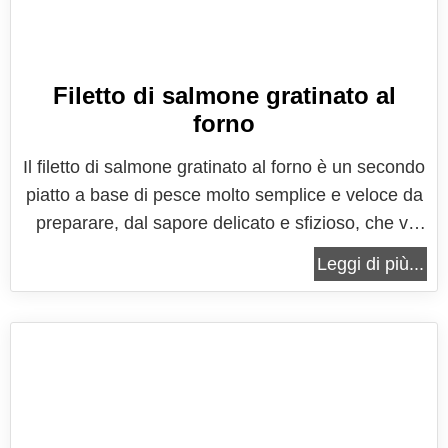
Filetto di salmone gratinato al
forno
Il filetto di salmone gratinato al forno è un secondo
piatto a base di pesce molto semplice e veloce da
preparare, dal sapore delicato e sfizioso, che vi
farà apprezzare a pieno tutto il buon gusto di
Leggi di più...
questo pesce, accompagnato da una croccante e
golosa panatura. In poche mosse avrete un'ottimo
piatto, dove...