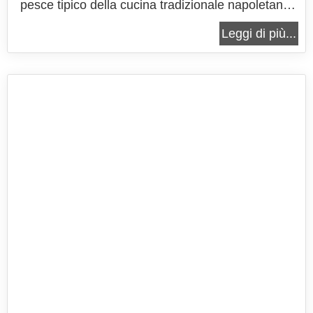
pesce tipico della cucina tradizionale napoletana.
Si tratta di un piatto di polpo in umido, molto
Leggi di più...
semplice e gustoso, dove il polpo o i polipetti
vengono cotti nel sugo di pomodori, in genere un
mix di pomodoro fresco e...