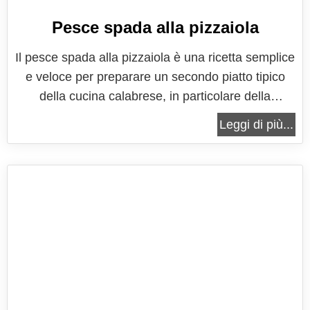
Pesce spada alla pizzaiola
Il pesce spada alla pizzaiola è una ricetta semplice
e veloce per preparare un secondo piatto tipico
della cucina calabrese, in particolare della
provincia di Reggio Calabria, dove questa tipologia
Leggi di più...
di pesce è molto utilizzata, al punto da permettere
anche delle sagre locali. Il pesce spada alla
pizzaiola ha una...