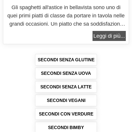
Gli spaghetti all'astice in bellavista sono uno di
quei primi piatti di classe da portare in tavola nelle
grandi occasioni. Un piatto che sa soddisfazione
tanto al gusto quanto alla vista. L'astice, infatti, con
Leggi di più...
il suo aspetto regale dona al piatto un aspetto
superbo ed invidiabile. Le sue carni, al pari degli
altri...
SECONDI SENZA GLUTINE
SECONDI SENZA UOVA
SECONDI SENZA LATTE
SECONDI VEGANI
SECONDI CON VERDURE
SECONDI BIMBY