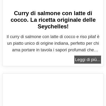
Curry di salmone con latte di
cocco. La ricetta originale delle
Seychelles!
Il curry di salmone con latte di cocco e riso pilaf è
un piatto unico di origine indiana, perfetto per chi
ama portare in tavola i sapori profumati che
appartengono a tradizioni a noi lontane, ma ricche
Leggi di più...
di gusto e particolarità che meritano di essere
provate. Nella cucina indiana il curry non è solo
una spezia, ma...