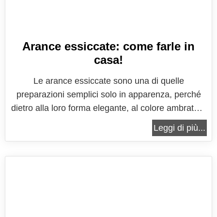
Arance essiccate: come farle in
casa!
Le arance essiccate sono una di quelle
preparazioni semplici solo in apparenza, perché
dietro alla loro forma elegante, al colore ambrato e
al profumo intenso di agrume si nasconde una
Leggi di più...
tradizione antica fatta di conservazione, ingegno e
amore per gli ingredienti stagionali. Le fettine di
arancia essiccate nascono...