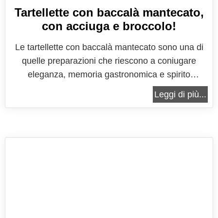
Tartellette con baccalà mantecato,
con acciuga e broccolo!
Le tartellette con baccalà mantecato sono una di
quelle preparazioni che riescono a coniugare
eleganza, memoria gastronomica e spirito
contemporaneo in un formato piccolo ma
Leggi di più...
estremamente espressivo. Sono bocconi pensati
per aprire un pasto, per accompagnare un
aperitivo importante o per arricchire un buffet
con...