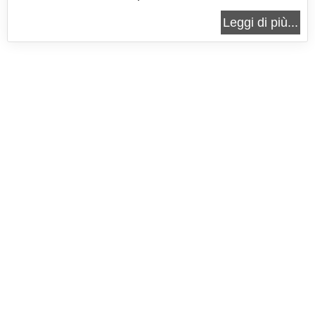
sapori tipici campani, il baccalà e i friarielli,
Leggi di più...
regalando un piacere per il palato. L'accostamento
di sapori di questi semplici cestini è perfetto per...