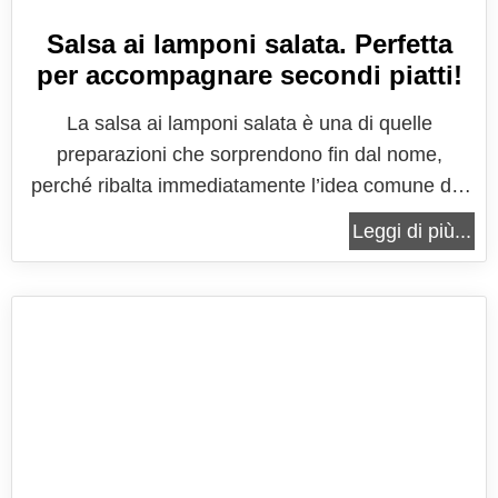
Salsa ai lamponi salata. Perfetta
per accompagnare secondi piatti!
La salsa ai lamponi salata è una di quelle
preparazioni che sorprendono fin dal nome,
perché ribalta immediatamente l’idea comune del
lampone come frutto esclusivamente legato al
Leggi di più...
mondo del dolce e lo trasporta in una dimensione
gastronomica più ampia, sofisticata e
contemporanea. È una salsa che nasce
dall’incontro...