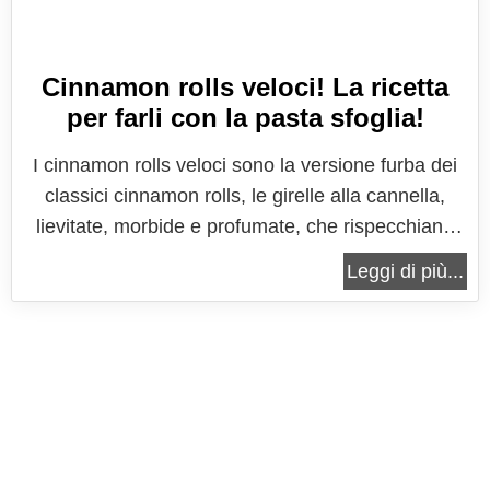
Cinnamon rolls veloci! La ricetta
per farli con la pasta sfoglia!
I cinnamon rolls veloci sono la versione furba dei
classici cinnamon rolls, le girelle alla cannella,
lievitate, morbide e profumate, che rispecchiano
tutto lo spirito del Natale. Questa versione furba,
Leggi di più...
molto semplice e molto veloce, utilizza la pasta
sfoglia pronta, riducendo così la preparazione
delle girelle a...