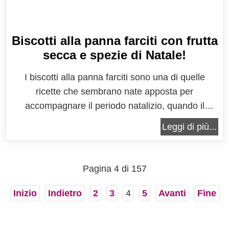
Biscotti alla panna farciti con frutta
secca e spezie di Natale!
I biscotti alla panna farciti sono una di quelle
ricette che sembrano nate apposta per
accompagnare il periodo natalizio, quando il
profumo delle feste riempie le case e ogni gesto in
Leggi di più...
cucina diventa parte di un rituale fatto di ricordi,
tradizioni e piccole magie. Sono biscotti che
uniscono la delicatezza di una...
Pagina 4 di 157
Inizio
Indietro
2
3
4
5
Avanti
Fine