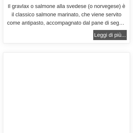
Il gravlax o salmone alla svedese (o norvegese) è
il classico salmone marinato, che viene servito
come antipasto, accompagnato dal pane di segale
e dalla gravlaxas, una salsa a base di senape, che
Leggi di più...
viene generalmente utilizzata proprio per
accompagnare questa preparazione. Il termine
gravlax (gravad lax in svedese o...