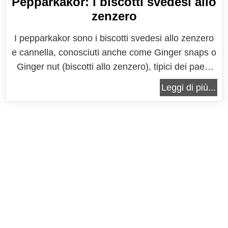
Pepparkakor: i biscotti svedesi allo
zenzero
I pepparkakor sono i biscotti svedesi allo zenzero
e cannella, conosciuti anche come Ginger snaps o
Ginger nut (biscotti allo zenzero), tipici dei paesi
del nord Europa, in particolare della Svezia,
Leggi di più...
solitamente venduti tutto l'anno anche all'Ikea, ma
decisamente più popolari nel periodo di Natale,
quando in tutte le...