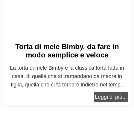
Torta di mele Bimby, da fare in
modo semplice e veloce
La torta di mele Bimby è la classica torta fatta in
casa, di quelle che si tramandano da madre in
figlia, quella che ci fa tornare indietro nel tempo
ogni volta che ci accingiamo a prepararla. E'
Leggi di più...
spesso il dolce che si prepara con l'aiuto dei nostri
bambini, un'ottima scusa per passare un po' di
tempo con i nostri...