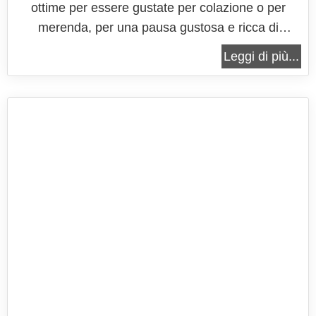
ottime per essere gustate per colazione o per
merenda, per una pausa gustosa e ricca di
benessere. La sofficità di questi muffin vi lascerà
Leggi di più...
senza parola, la semplicità di esecuzione, dovuta
anche all'utilizzo della zucca cruda, vi permetterà
di realizzare la ricetta...