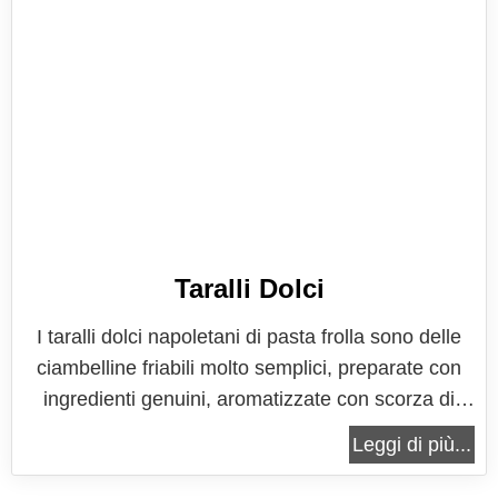
Taralli Dolci
I taralli dolci napoletani di pasta frolla sono delle
ciambelline friabili molto semplici, preparate con
ingredienti genuini, aromatizzate con scorza di
limone e liquore Strega, ideali per la merenda o la
Leggi di più...
colazione dei bambini, spuntino veloce irresistibile
anche per i più grandi. I taralli dolci napoletani