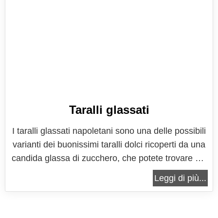
Taralli glassati
I taralli glassati napoletani sono una delle possibili
varianti dei buonissimi taralli dolci ricoperti da una
candida glassa di zucchero, che potete trovare nel
nostro Bel Paese. Ogni regione infatti, soprattutto
Leggi di più...
nel Sud Italia, ha una propria versione di questi
buonissimi biscotti, che vengono preparati
soprattutto...