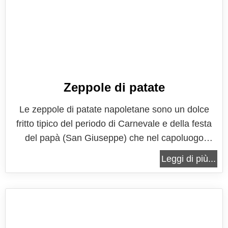
Zeppole di patate
Le zeppole di patate napoletane sono un dolce
fritto tipico del periodo di Carnevale e della festa
del papà (San Giuseppe) che nel capoluogo
partenopeo non possono proprio mancare. Quasi
Leggi di più...
un simbolo della città napoletana, queste graffette
piccole e soffici sono un must anche nelle feste dei
bambini. Apprezzate per la...