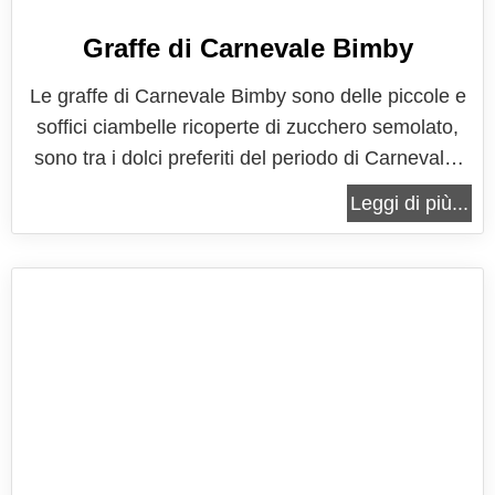
Graffe di Carnevale Bimby
Le graffe di Carnevale Bimby sono delle piccole e
soffici ciambelle ricoperte di zucchero semolato,
sono tra i dolci preferiti del periodo di Carnevale,
adorato da tutti ma venerato soprattutto da più
Leggi di più...
piccini. Questa ricetta di graffe di carnevale Bimby
è diversa dalla classica perché priva di patate,
penserete che...