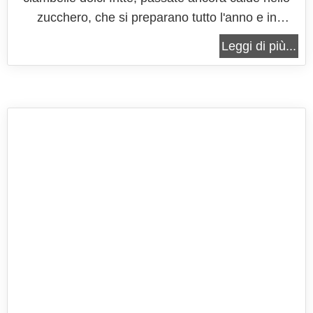
zucchero, che si preparano tutto l'anno e in
particolar modo durante il periodo di Carnevale o
Leggi di più...
per festeggiare la festa del papà. Morbidissime e
molto golose, queste zeppole sono perfette per
arricchire il buffet di dolci...