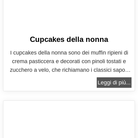
Cupcakes della nonna
I cupcakes della nonna sono dei muffin ripieni di
crema pasticcera e decorati con pinoli tostati e
zucchero a velo, che richiamano i classici sapori
della torta della nonna, un grande classico della
Leggi di più...
pasticceria tradizionale italiana, una di quelle che
ricette che ognuno di noi, per un motivo o per un
altro, porta nel...