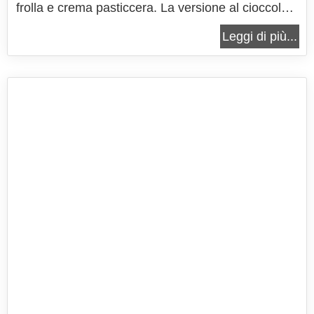
frolla e crema pasticcera. La versione al cioccolato
bianco va a sostituire la tradizionale crema
Leggi di più...
pasticcera con una crema ancora più ricca e
golosa, perchè arricchita dal cioccolato bianco e in
sostituzione dei...