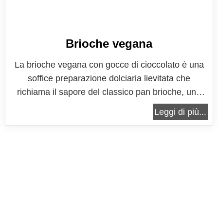
Brioche vegana
La brioche vegana con gocce di cioccolato è una
soffice preparazione dolciaria lievitata che
richiama il sapore del classico pan brioche, uno
dei lievitati dolci più amati, pur rispettando una lista
Leggi di più...
degli ingredienti vegana, quindi senza uova, senza
burro, senza latte o derivati. E senza rinunciare al
gusto soffice e...