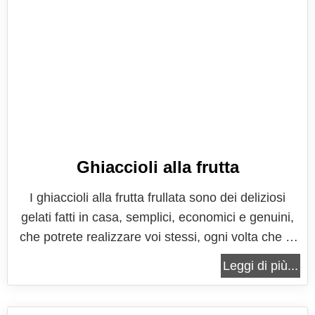
Ghiaccioli alla frutta
I ghiaccioli alla frutta frullata sono dei deliziosi
gelati fatti in casa, semplici, economici e genuini,
che potrete realizzare voi stessi, ogni volta che lo
vorrete. Gli ingredienti di base che vi serviranno
Leggi di più...
sono la frutta (ovviamente) che potrete scegliere
tra quella a pezzi, che andrete a frullare e quella