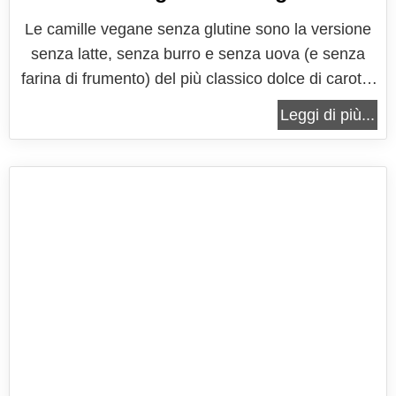
Le camille vegane senza glutine sono la versione
senza latte, senza burro e senza uova (e senza
farina di frumento) del più classico dolce di carote,
tanto amato e riprodotto. Nella versione fatta in
Leggi di più...
casa delle camille, che prevede i tradizionali
ingredienti utilizzati per fare i dolci, queste tortine
sono una vera...