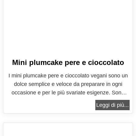
Mini plumcake pere e cioccolato
I mini plumcake pere e cioccolato vegani sono un
dolce semplice e veloce da preparare in ogni
occasione e per le più svariate esigenze. Sono
perfetti per chi segue una dieta equilibrata,
Leggi di più...
all’insegna del benessere e della genuinità. Per
questa ricetta infatti non sono richiesti né latticini e
derivati, né zuccheri...