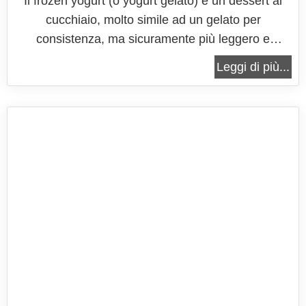
Il frozen yogurt (o yogurt gelato) è un dessert al
cucchiaio, molto simile ad un gelato per
consistenza, ma sicuramente più leggero e
salutare, che viene preparato con una ricca base
Leggi di più...
di yogurt, in genere si preferisce lo yogurt greco
per la sua consistenza compatta, che ne facilita la
montatura, ma può essere...