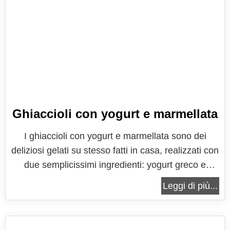
Ghiaccioli con yogurt e marmellata
I ghiaccioli con yogurt e marmellata sono dei
deliziosi gelati su stesso fatti in casa, realizzati con
due semplicissimi ingredienti: yogurt greco e
marmellata. L’idea semplice per questi gelati è di
Leggi di più...
Martha Stewart, che ha reso celebri numerosi
gelati homemade, oltre quello classico senza
gelatiera, una ricetta di...