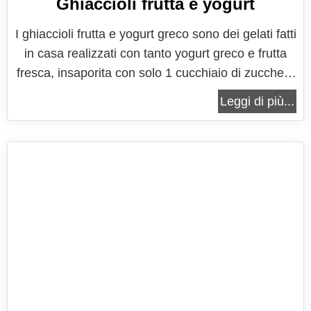
Ghiaccioli frutta e yogurt
I ghiaccioli frutta e yogurt greco sono dei gelati fatti
in casa realizzati con tanto yogurt greco e frutta
fresca, insaporita con solo 1 cucchiaio di zucchero
a velo, scottata in un pentolino solo 1 minuto,
Leggi di più...
giusto il tempo di farla ammorbidire. Una ricetta
semplicissima, da preparare anche insieme ai
bambini, che vi...