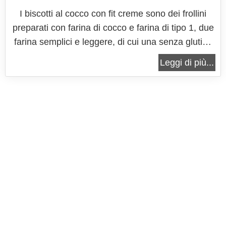
I biscotti al cocco con fit creme sono dei frollini
preparati con farina di cocco e farina di tipo 1, due
farina semplici e leggere, di cui una senza glutine
ed una semi integrale, con e quali è possibile
Leggi di più...
realizzare dei biscotti dal sapore rustico, perfetti
per ogni esigenza. Questi biscotti vengono
addolciti dallo...