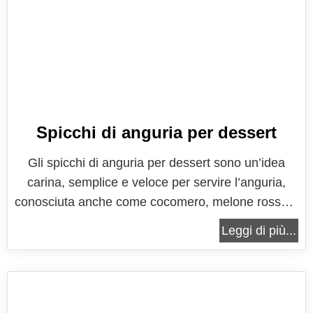
Spicchi di anguria per dessert
Gli spicchi di anguria per dessert sono un’idea
carina, semplice e veloce per servire l’anguria,
conosciuta anche come cocomero, melone rosso o
melone d'acqua (o mellone, come direbbero i
Leggi di più...
siciliani), il frutto più rinfrescante, rigenerante e
dissetante dell’estate, in una maniera alternativa.
Un po’ diverso dal...