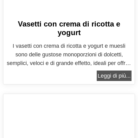
Vasetti con crema di ricotta e
yogurt
I vasetti con crema di ricotta e yogurt e muesli
sono delle gustose monoporzioni di dolcetti,
semplici, veloci e di grande effetto, ideali per offrire
un dolce di fine pasto leggero, che dia
Leggi di più...
soddisfazione senza appesantire, oppure per
regalare un attimo di dolcezza ai vostri migliori
amici. Un dolce senza cottura che...