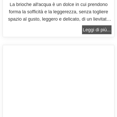
La brioche all'acqua è un dolce in cui prendono
forma la sofficità e la leggerezza, senza togliere
spazio al gusto, leggero e delicato, di un lievitato
tanto amato per la merenda e la colazione. Le note
Leggi di più...
di vaniglia e la vellutata dolcezza che si può
assaporare, morso dopo morso, rendono questa
brioche una delle...