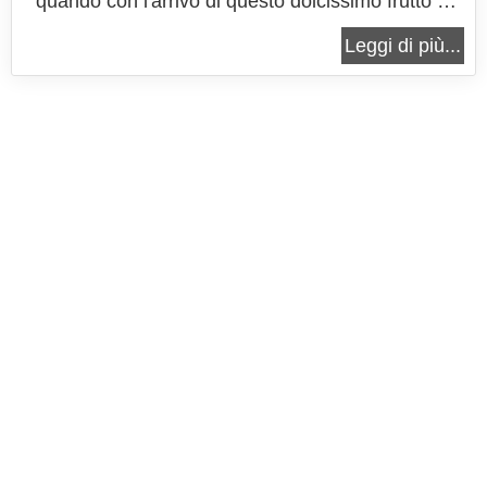
quando con l'arrivo di questo dolcissimo frutto si
hanno tantissime idee fresche e saporite per il suo
Leggi di più...
utilizzo in cucina. La base di questa crostata è
realizzata con una pasta frolla integrale senza
zuccheri aggiunti...