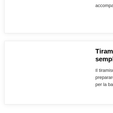
accompag
pan di s
si può t
Tiram
sempl
Il tirami
preparar
per la b
in sostit
e in più 