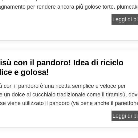
namento per rendere ancora più golose torte, plumcak
pagna, panettone, colomba e tanto altro ancora. Ma in pi
Leggi di pi
rovare come base per la preparazione di dolci...
isù con il pandoro! Idea di riciclo
ice e golosa!
sù con il pandoro è una ricetta semplice e veloce per
e un dolce al cucchiaio tradizionale come il tiramisù, do
ase viene utilizzato il pandoro (va bene anche il panetton
uzione dei tradizionali savoiardi. Il risultato è gradevoliss
Leggi di pi
si ha un modo diverso, veloce e...