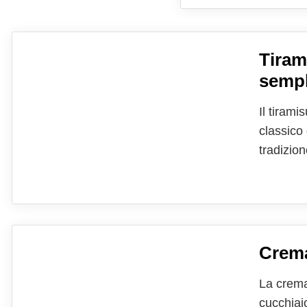
Tiram
sempl
Il tiram
classico
tradizion
inzuppat
gusto un
Crema
La crema
cucchiai