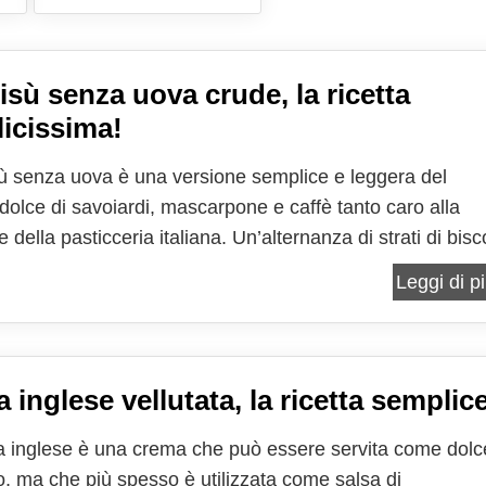
isù senza uova crude, la ricetta
icissima!
isù senza uova è una versione semplice e leggera del
 dolce di savoiardi, mascarpone e caffè tanto caro alla
e della pasticceria italiana. Un’alternanza di strati di bisco
i nel caffè con crema delicata al mascarpone e cacao. U
Leggi di pi
ico che seduce da decenni golosi e non. Il...
 inglese vellutata, la ricetta semplic
 inglese è una crema che può essere servita come dolc
o, ma che più spesso è utilizzata come salsa di