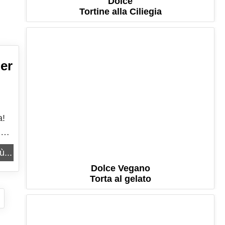
Dolce
Tortine alla Ciliegia
per
a!
ci.
ù...
Dolce Vegano
Torta al gelato