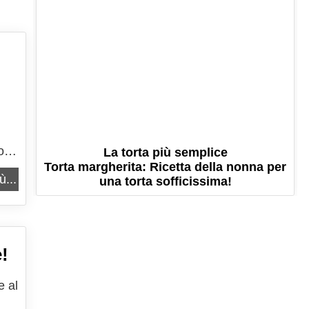
tti
La torta più semplice
Torta margherita: Ricetta della nonna per
n
ù...
una torta sofficissima!
e!
e al