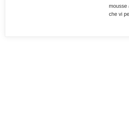
mousse a 
che vi p
cucchiai
soprattut