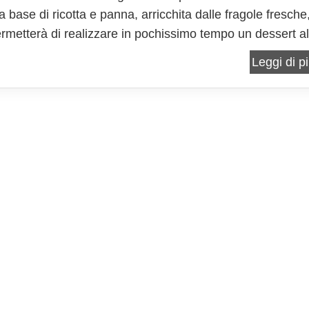
base di ricotta e panna, arricchita dalle fragole fresche
ermetterà di realizzare in pochissimo tempo un dessert al
o davvero invitante! Consiglio vivamente questa ricetta
Leggi di pi
to a tutti gli appassionati di cheesecake:...