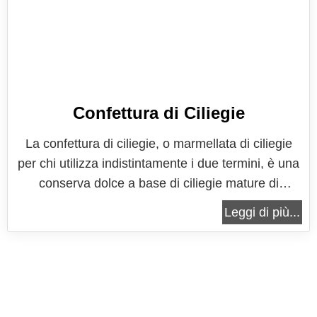
Confettura di Ciliegie
La confettura di ciliegie, o marmellata di ciliegie
per chi utilizza indistintamente i due termini, è una
conserva dolce a base di ciliegie mature di
stagione, che vi permetterà di sfruttare al meglio
Leggi di più...
questo delizioso frutto. Con la vostra confettura
potrete realizzare una crostata alla frutta
eccellente e gusterete...