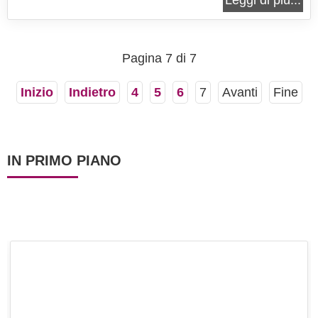
Leggi di più...
eppure sono egualmente buonissime e dolcissime.
Le albicocche sciroppate sono davvero molto
semplici da preparare, vi basterà prendere...
Pagina 7 di 7
Inizio
Indietro
4
5
6
7
Avanti
Fine
IN PRIMO PIANO