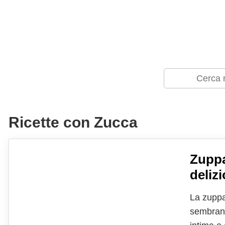
Ricette con Zucca
Zuppa
deliz
La zuppa
sembrano