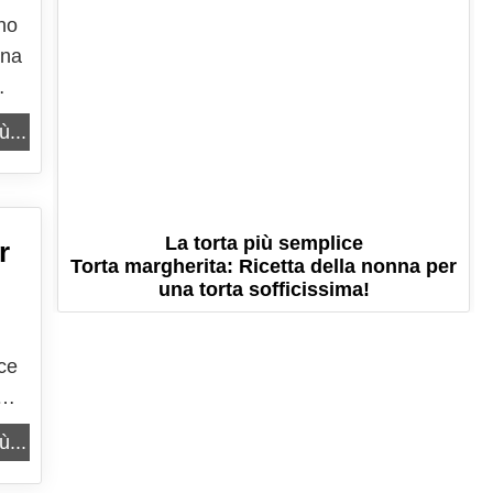
nno
una
he
ù...
La torta più semplice
r
Torta margherita: Ricetta della nonna per
una torta sofficissima!
ce
ù...