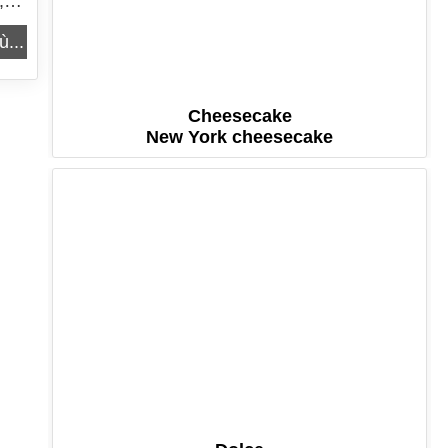
,
ù...
Cheesecake
New York cheesecake