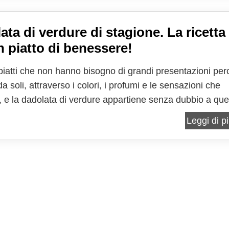
ata di verdure di stagione. La ricetta
n piatto di benessere!
piatti che non hanno bisogno di grandi presentazioni per
a soli, attraverso i colori, i profumi e le sensazioni che
 e la dadolata di verdure appartiene senza dubbio a que
a. Basta immaginare un vassoio colmo di cubetti vivaci e
Leggi di pi
, dove il verde intenso delle zucchine,...