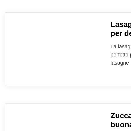
Lasag
per d
La lasag
perfetto
lasagne i
dei pranz
protagoni
Zucca
buona