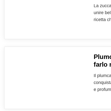
La zucca
unire bel
ricetta c
colori ca
solo la 
Plumc
farlo
Il plumc
conquist
e profum
momento 
intreccio