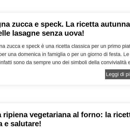
na zucca e speck. La ricetta autunna
elle lasagne senza uova!
na zucca e speck è una ricetta classica per un primo pia
 per una domenica in famiglia o per un giorno di festa. Le
nfatti sono da sempre uno dei simboli della convivialità 
i in famiglia, e, nelle tante rivisitazioni che vedono
Leggi di pi
sta ogni volta ingredienti diversi, c'è...
 ripiena vegetariana al forno: la ricet
 e salutare!