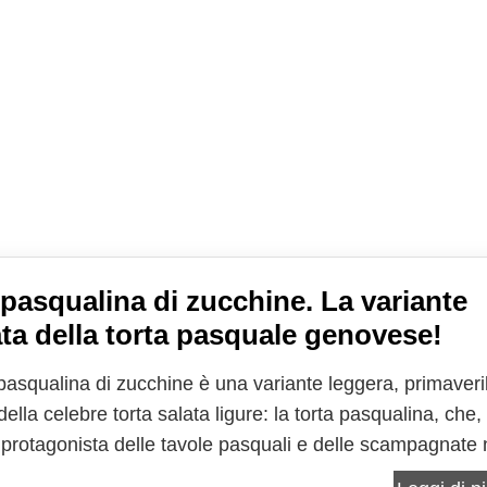
 pasqualina di zucchine. La variante
ata della torta pasquale genovese!
 pasqualina di zucchine è una variante leggera, primaveri
della celebre torta salata ligure: la torta pasqualina, che,
è protagonista delle tavole pasquali e delle scampagnate 
 festa. In questa versione, le zucchine diventano le assol