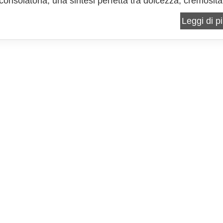
consolatoria, una sintesi perfetta tra dolcezza, cremosità
à e memoria. È una di quelle preparazioni che già dal
Leggi di pi
parlano prima ancora di essere servite, un profumo...