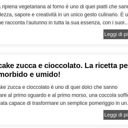
 ripiena vegetariana al forno è uno di quei piatti che sa
lezza, sapore e creatività in un unico gesto culinario. È 
he racconta l’autunno in tutta la sua essenza, con i suoi
ldi, i profumi avvolgenti e quella sensazione di comfort c
Leggi di pi
zucca sa regalare. Quando arriva...
ake zucca e cioccolato. La ricetta pe
 morbido e umido!
ake zucca e cioccolato è uno di quei dolci che sanno
are al primo sguardo e al primo morso, una coccola soffi
ata capace di trasformare un semplice pomeriggio in un
speciale. Non è soltanto un dolce da forno, ma un
Leggi di pi
 di sensazioni, profumi e ricordi che si fondono in un...