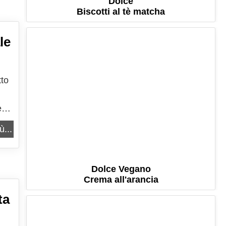
Dolce
Biscotti al tè matcha
le
tto
e
ù...
Dolce Vegano
Crema all'arancia
ta