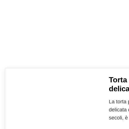
Torta
delic
La torta
delicata 
secoli, 
giorni di