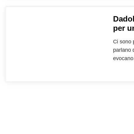
Dadol
per u
Ci sono 
parlano d
evocano,
categori
brillanti