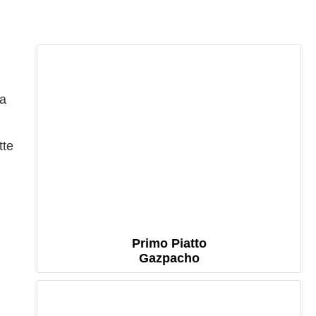
la
tte
Primo Piatto
Gazpacho