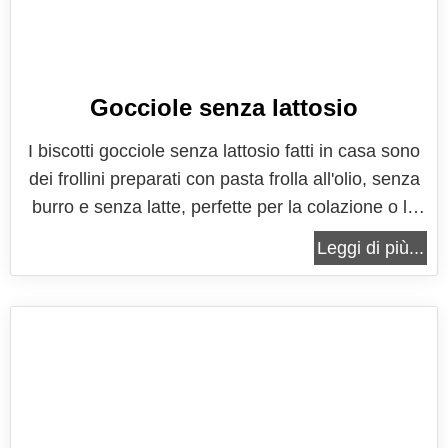
Gocciole senza lattosio
I biscotti gocciole senza lattosio fatti in casa sono
dei frollini preparati con pasta frolla all'olio, senza
burro e senza latte, perfette per la colazione o la
merenda di tutti i bambini, ideali anche per gli
Leggi di più...
intolleranti al lattosio. La ricetta per prepararli è
davvero semplicissima, si tratta di un'attività che...