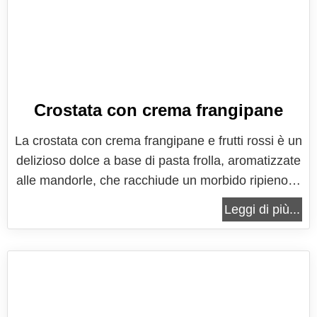
Crostata con crema frangipane
La crostata con crema frangipane e frutti rossi è un
delizioso dolce a base di pasta frolla, aromatizzate
alle mandorle, che racchiude un morbido ripieno di
crema frangipane, l'aromatica crema alle
Leggi di più...
mandorle, e freschissimi frutti rossi. Un mix di
sapori e di consistenze per un dessert unico, tutto
da assaporare...