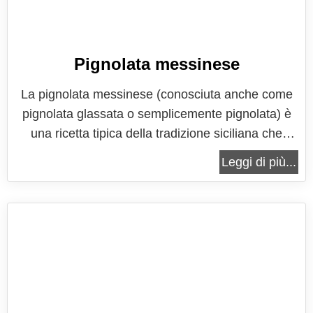
Pignolata messinese
La pignolata messinese (conosciuta anche come
pignolata glassata o semplicemente pignolata) è
una ricetta tipica della tradizione siciliana che
viene preparata in particolare in occasione delle
Leggi di più...
feste di Natale o del Carnevale. Si tratta di piccoli
pezzi di pasta che vengono fritti (o in qualche caso
cotti al forno) e...