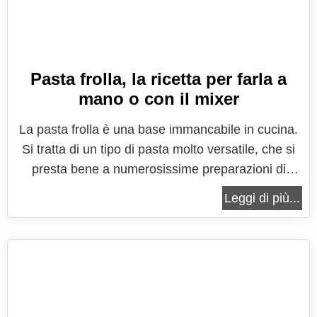
Pasta frolla, la ricetta per farla a
mano o con il mixer
La pasta frolla è una base immancabile in cucina.
Si tratta di un tipo di pasta molto versatile, che si
presta bene a numerosissime preparazioni di
pasticceria, soprattutto per la preparazione delle
Leggi di più...
crostate, tartellette e dolci dalla base friabile. La
pasta frolla è un impasto a base di farina e burro,
ai quali...