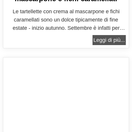
Le tartellette con crema al mascarpone e fichi
caramellati sono un dolce tipicamente di fine
estate - inizio autunno. Settembre è infatti per
eccellenza il mese dei fichi! Buoni, dolci e molto
Leggi di più...
versatili, i fichi si prestano perfettamente come
ingrediente principale o di accompagnamento di
numerose ricette, sia dolci...