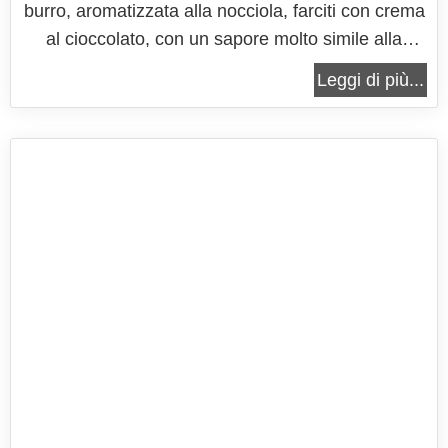
burro, aromatizzata alla nocciola, farciti con crema
al cioccolato, con un sapore molto simile alla
Nutella, prodotti dal Mulino Bianco, che insieme ad
Leggi di più...
abbracci e macine, sono entrati ben presto tra i
biscotti preferiti di grandi e piccini. Ecco perchè
nasce il...