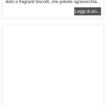
dolci e fragranti biscotti, che potrete sgranocchiare
così come sono o farcire con creme, marmellata o
Leggi di più...
Nutella. E' vero ognuno ha la sua ricetta per
preparare la pasta frolla ed è vero che non tutte le
paste frolle...