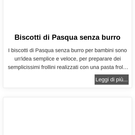
Biscotti di Pasqua senza burro
I biscotti di Pasqua senza burro per bambini sono
un'idea semplice e veloce, per preparare dei
semplicissimi frollini realizzati con una pasta frolla
all'olio, decorati con cioccolato fondente e
Leggi di più...
zuccherini a piacere. La pasta frolla all'olio per me
è sempre una delle soluzioni migliori che ci siano
per far mettere le...