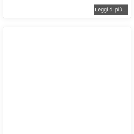
crema pasticcera, aromatizzata con arancia e
Leggi di più...
limone, arricchita dalle amarene sciroppate. Si
tratta di uno dei quei dolci dal gusto classico,
proprio come quelli che preparavano...