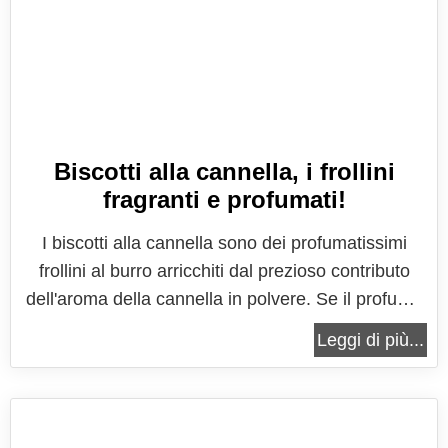
Biscotti alla cannella, i frollini
fragranti e profumati!
I biscotti alla cannella sono dei profumatissimi
frollini al burro arricchiti dal prezioso contributo
dell'aroma della cannella in polvere. Se il profumo
di biscotti invade anche la vostra cucina,
Leggi di più...
soprattutto nel periodo delle feste, vi assicuro che
l'incredibile aroma di cannella saprà regalarvi una
magica atmosfera...