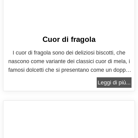
Cuor di fragola
I cuor di fragola sono dei deliziosi biscotti, che
nascono come variante dei classici cuor di mela, i
famosi dolcetti che si presentano come un doppio
biscotto che vengono farciti con le mele a pezzetti.
Leggi di più...
Nella versione estiva che vi propongo, i due dischi
di pasta frolla vengono farciti con le fragole fresche
a...