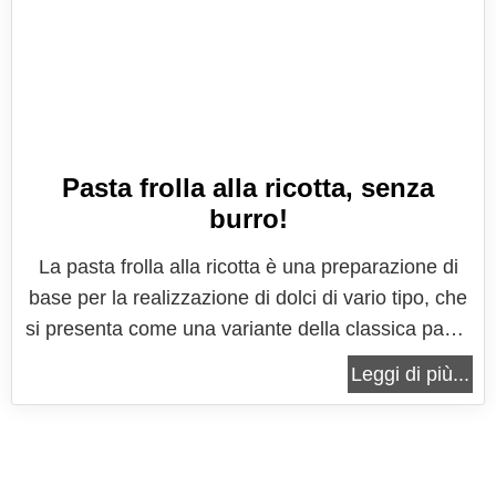
Pasta frolla alla ricotta, senza
burro!
La pasta frolla alla ricotta è una preparazione di
base per la realizzazione di dolci di vario tipo, che
si presenta come una variante della classica pasta
frolla, una celebre base della pasticceria italiana e
Leggi di più...
non solo. Si tratta di una versione sicuramente più
leggera, meno friabile (perchè non contiene burro),
ma...