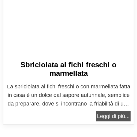
Sbriciolata ai fichi freschi o
marmellata
La sbriciolata ai fichi freschi o con marmellata fatta
in casa è un dolce dal sapore autunnale, semplice
da preparare, dove si incontrano la friabilità di una
frolla profumata al limone e la dolcezza dei fichi.
Leggi di più...
Un dolce settembrino ideale per lasciare l'estate e
accogliere il mese di Settembre e la nuova