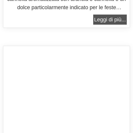
dolce particolarmente indicato per le feste
natalizie, proprio grazie all'aspetto festoso e al
Leggi di più...
profumo delle tipiche spezie utilizzate in queste
festività. Bella da vedere e super buna da
mangiare, è una delle crostate...