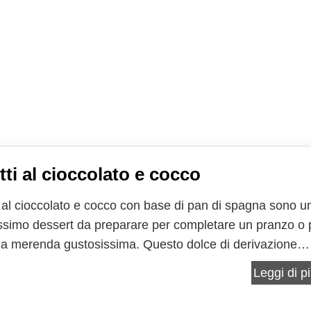
tti al cioccolato e cocco
ti al cioccolato e cocco con base di pan di spagna sono u
ssimo dessert da preparare per completare un pranzo o 
una merenda gustosissima. Questo dolce di derivazione
ana è conosciuto anche come Lamington, ed è preparato 
Leggi di pi
 varianti, tra cui una che prevede una torta...