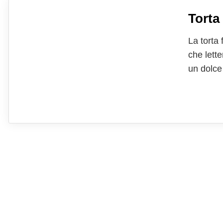
Torta
La torta
che lette
un dolce
nome alla
sostanzia