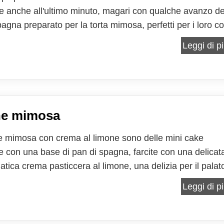
e anche all'ultimo minuto, magari con qualche avanzo de
agna preparato per la torta mimosa, perfetti per i loro co
loro aromatico sapore di limone, per essere preparati pro
Leggi di pi
 in occasione della giornata...
ne mimosa
ne mimosa con crema al limone sono delle mini cake
e con una base di pan di spagna, farcite con una delicat
tica crema pasticcera al limone, una delizia per il palat
sta, considerata anche la loro simpatica forma in miniatur
Leggi di pi
nde particolarmente appetibili agli occhi di...