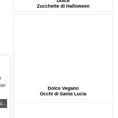
Dolce
Zucchette di Halloween
n
per
Dolce Vegano
Occhi di Santa Lucia
in
ù...