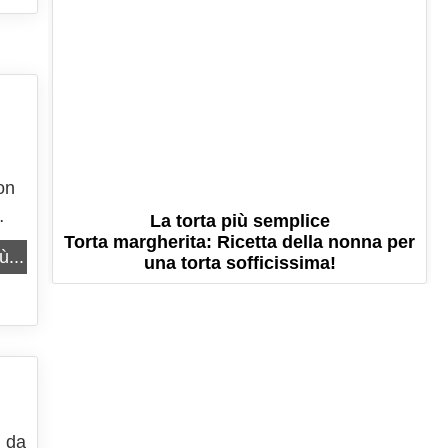
on
La torta più semplice
Torta margherita: Ricetta della nonna per
ù...
una torta sofficissima!
i da