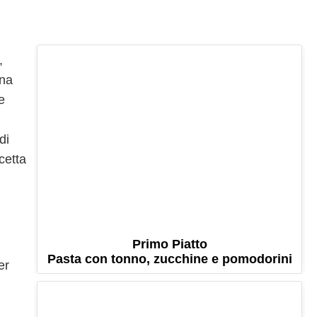
,
gna
e
di
cetta
Primo Piatto
Pasta con tonno, zucchine e pomodorini
er