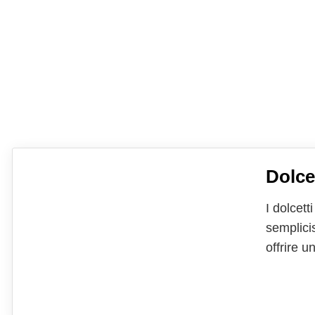
Dolce
I dolcet
semplici
offrire 
australi
numerose