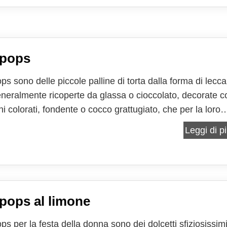
 pops
ps sono delle piccole palline di torta dalla forma di lecca
eneralmente ricoperte da glassa o cioccolato, decorate c
i colorati, fondente o cocco grattugiato, che per la loro
ordano le caramelle tanto amate dai bambini di tutto il
Leggi di pi
imbolo di gioia e di leccornia sono una...
pops al limone
ps per la festa della donna sono dei dolcetti sfiziosissim