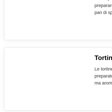
preparar
pan di sp
e per il 
l'8 Marzo
Torti
Le torti
preparat
ma aroma
per la vi
che le re