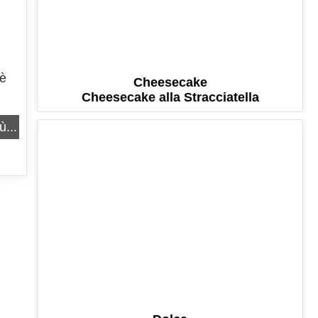
,
 è
Cheesecake
Cheesecake alla Stracciatella
ù...