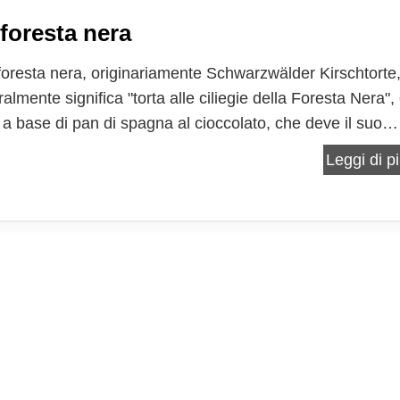
 foresta nera
 foresta nera, originariamente Schwarzwälder Kirschtorte
ralmente significa "torta alle ciliegie della Foresta Nera",
 a base di pan di spagna al cioccolato, che deve il suo
 regione che le ha conferito i natali. Si tratta di un dolce
Leggi di pi
lmente realizzato con una torta al...