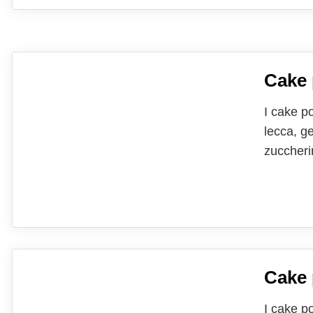
Cake
I cake po
lecca, g
zuccherin
forma ric
mondo. S
Cake 
I cake po