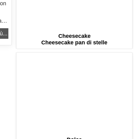
con
a
 se
ù...
Cheesecake
Cheesecake pan di stelle