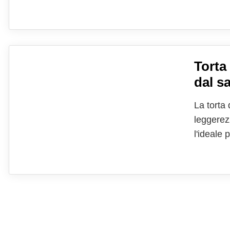
pangoccio
combinazi
Torta
dal s
La torta
leggerez
l'ideale 
mandorle
anche un