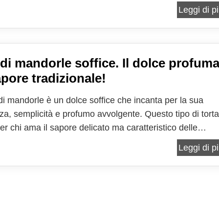
li alla fragranza caratteristica del caffè, creando una
Leggi di pi
one unica e irresistibile. Si tratta di...
 di mandorle soffice. Il dolce profum
apore tradizionale!
 di mandorle è un dolce soffice che incanta per la sua
za, semplicità e profumo avvolgente. Questo tipo di torta
per chi ama il sapore delicato ma caratteristico delle
, che conferiscono non solo un gusto irresistibile, ma
Leggi di pi
a consistenza che rende il dolce particolarmente...