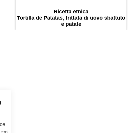
Ricetta etnica
Tortilla de Patatas, frittata di uovo sbattuto
e patate
n
sce
atti