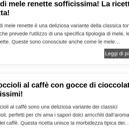
di mele renette sofficissima! La ricet
ta!
di mele renette è una deliziosa variante della classica tor
che prevede l'utilizzo di una specifica tipologia di mele, l
ette. Queste sono conosciute anche come le mele
ali per la preparazione dei dolci, forse ancor più che per i
Leggi di pi
l naturale. Dallo strudel alla torta di...
ccioli al caffè con gocce di cioccola
issimi!
ioli al caffè sono una deliziosa variante dei classici
li, perfetti per chi ama i sapori dolci arricchiti dall’arom
el caffè. Questa ricetta unisce la morbidezza tipica dei