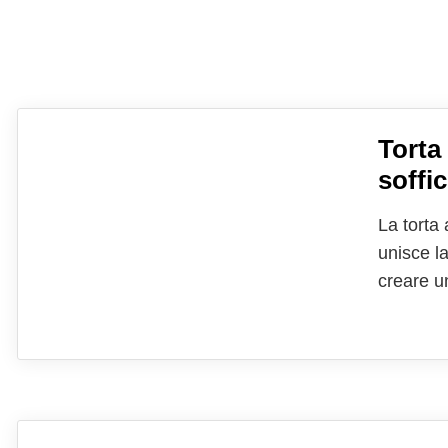
Torta 
soffi
La torta
unisce l
creare un
apprezza
delicata