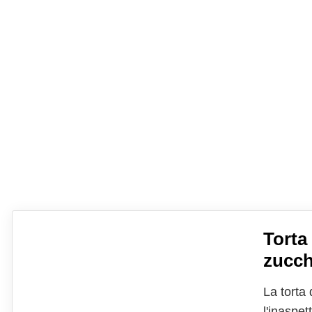
Torta
zucch
La torta
l'inaspet