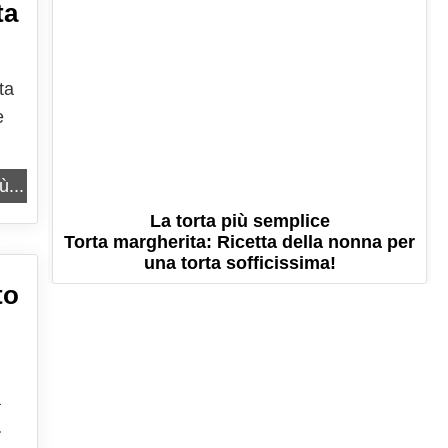
ta
ta
e
l
ù...
La torta più semplice
Torta margherita: Ricetta della nonna per
una torta sofficissima!
to
a