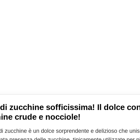
 di zucchine sofficissima! Il dolce co
ine crude e nocciole!
 di zucchine è un dolce sorprendente e delizioso che uni
tata presenza delle zucchine, tipicamente utilizzate per pi