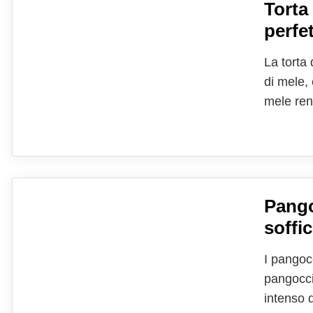
Torta 
perfet
La torta 
di mele, 
mele ren
tradizion
consumo a
Pango
soffic
I pangocc
pangoccio
intenso d