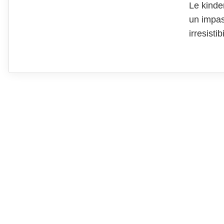
Le kinde
un impas
irresisti
molto co
volete pr