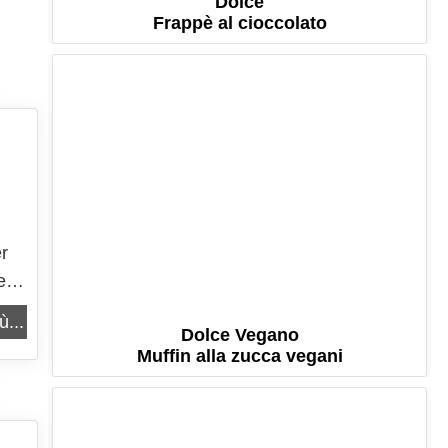
Dolce
Frappè al cioccolato
er
e è
ù...
Dolce Vegano
Muffin alla zucca vegani