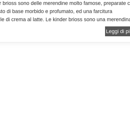
r brioss sono delle merendine molto famose, preparate 
to di base morbido e profumato, ed una farcitura
bile di crema al latte. Le kinder brioss sono una merendin
nosciuta tra i bambini, prodotta da una grande industria,
Leggi di pi
ovare a sperimentare le vostre kinder brioss...