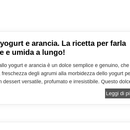
yogurt e arancia. La ricetta per farla
ce e umida a lungo!
 allo yogurt e arancia è un dolce semplice e genuino, che
a freschezza degli agrumi alla morbidezza dello yogurt p
 dessert versatile, profumato e irresistibile. Questo dolc
to per la sua consistenza soffice e il suo sapore
Leggi di pi
mente agrumato, ideale per accompagnare la...