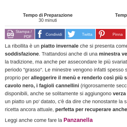
30 minuti
Stampa /
Condividi
Twitta
Pinna
PDF
La ribollita è un
piatto invernale
che si presenta com
soddisfazione
. Trattandosi anche di una
minestra ve
la tradizione, ma anche per assecondare le più svariat
periodo "grasso". Le minestre vengono infatti spesso 
proprio per
alleggerire il menù e renderlo così più 
cavolo nero, i fagioli cannellini
(rigorosamente secc
disponibili, anche se solitamente si aggiungono
verza 
un piatto un po' datato, c'è da dire che nonostante la
ricetta ancora attuale,
perfetta per recuperare anche
Panzanella
Leggi anche come fare la