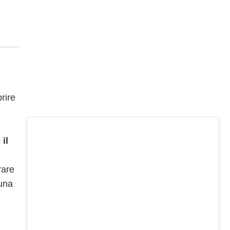
rire
o
il
rare
 una