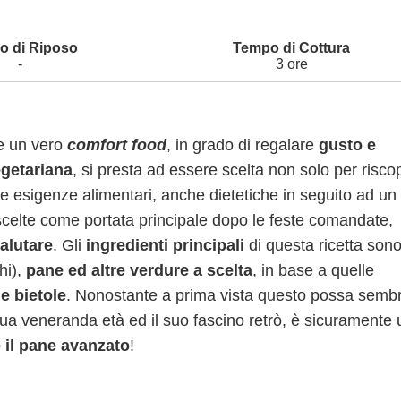
-
3 ore
e un vero
comfort food
, in grado di regalare
gusto e
getariana
, si presta ad essere scelta non solo per riscop
e esigenze alimentari, anche dietetiche in seguito ad un
scelte come portata principale dopo le feste comandate,
salutare
. Gli
ingredienti principali
di questa ricetta son
hi),
pane ed altre verdure a scelta
, in base a quelle
e bietole
. Nonostante a prima vista questo possa semb
 sua veneranda età ed il suo fascino retrò, è sicuramente
 il pane avanzato
!