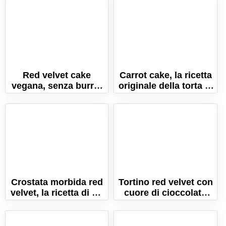
Red velvet cake
Carrot cake, la ricetta
vegana, senza burro,
originale della torta di
latte e uova!
carote americana!
Crostata morbida red
Tortino red velvet con
velvet, la ricetta di un
cuore di cioccolato
dolce originale!
fondente!