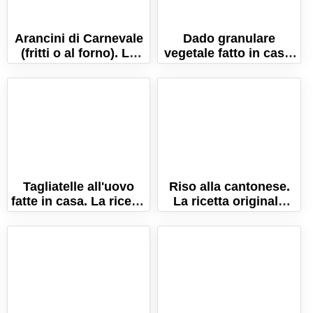
Arancini di Carnevale
Dado granulare
(fritti o al forno). La
vegetale fatto in casa.
ricetta originale
La ricetta facile senza
marchigiana!
essiccatore!
Tagliatelle all'uovo
Riso alla cantonese.
fatte in casa. La ricetta
La ricetta originale
della pasta fresca!
della tradizione
cinese!