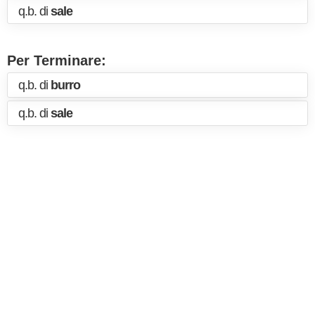
q.b. di
sale
Per Terminare:
q.b. di
burro
q.b. di
sale