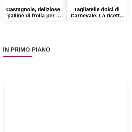
Castagnole, deliziose
Tagliatelle dolci di
palline di frolla per il
Carnevale. La ricetta
Carnevale
delle chiocchiole
croccanti!
IN PRIMO PIANO