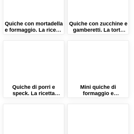
Quiche con mortadella
Quiche con zucchine e
e formaggio. La ricetta
gamberetti. La torta
del salva cena pronto
salata pronta in pochi
in 5 minuti!
minuti!
Quiche di porri e
Mini quiche di
speck. La ricetta
formaggio e
semplice per una torta
cotechino. La ricetta
salata gustosa!
per un finger food
veloce!