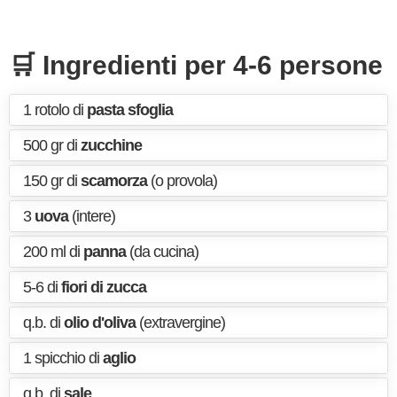
🛒 Ingredienti per 4-6 persone
1 rotolo di
pasta sfoglia
500 gr di
zucchine
150 gr di
scamorza
(o provola)
3
uova
(intere)
200 ml di
panna
(da cucina)
5-6 di
fiori di zucca
q.b. di
olio d'oliva
(extravergine)
1 spicchio di
aglio
q.b. di
sale