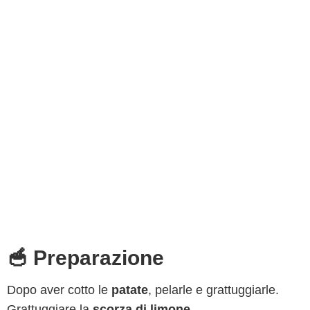
🥣 Preparazione
Dopo aver cotto le
patate
, pelarle e grattuggiarle.
Grattuggiare la
scorza di limone
.