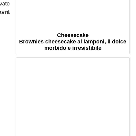
ovato
avrà
Cheesecake
Brownies cheesecake ai lamponi, il dolce
morbido e irresistibile