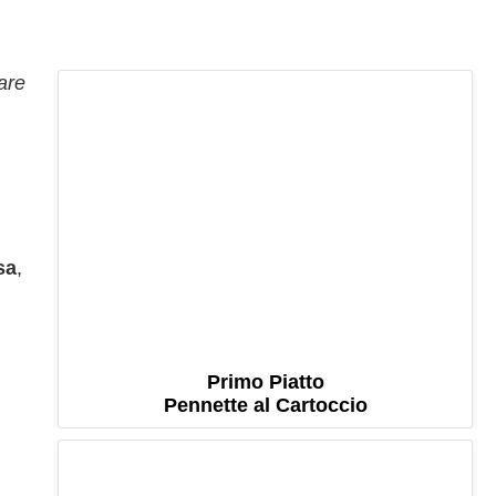
!
zare
sa
,
Primo Piatto
Pennette al Cartoccio