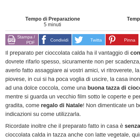
5 minuti
Stampa /
Condividi
Twitta
Pinna
PDF
Il preparato per cioccolata calda ha il vantaggio di
con
dovrete rifarlo spesso, sicuramente non per scadenz
averlo fatto assaggiare ai vostri amici, vi ritroverete,
piovese, in cui si ha poca voglia di uscire, la casa inon
ad una dolce coccola, come una
buona tazza di cioc
mentre si guarda un vecchio film sotto le coperte e per
gradita, come
regalo di Natale
! Non dimenticate un bel
indicazioni su come utilizzarla.
Ricordate inoltre che il preparato fatto in casa è
senza
cioccolata calda in tazza anche con latte vegetale, q