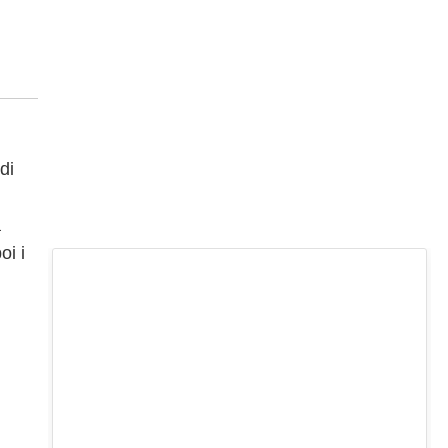
di
a
oi i