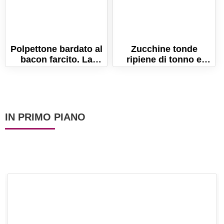
Polpettone bardato al
Zucchine tonde
bacon farcito. La
ripiene di tonno e
ricetta per farlo
patate. Ricetta facile e
gustoso con bacon!
senza carne!
IN PRIMO PIANO