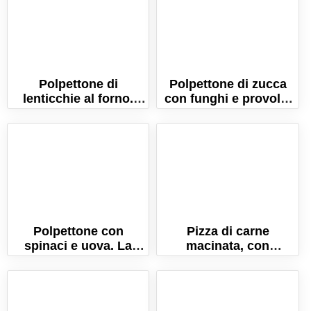
Polpettone di
Polpettone di zucca
lenticchie al forno.
con funghi e provola.
Ricetta vegetariana!
La ricetta vegetariana!
Polpettone con
Pizza di carne
spinaci e uova. La
macinata, con
ricetta per farlo
pomodoro e
morbido e succoso!
mozzarella filante!