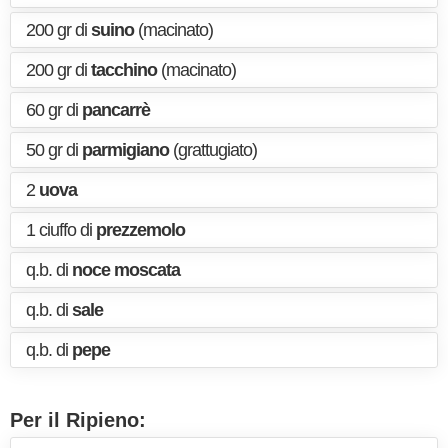
200 gr di
suino
(macinato)
200 gr di
tacchino
(macinato)
60 gr di
pancarrè
50 gr di
parmigiano
(grattugiato)
2
uova
1 ciuffo di
prezzemolo
q.b. di
noce moscata
q.b. di
sale
q.b. di
pepe
Per il Ripieno: