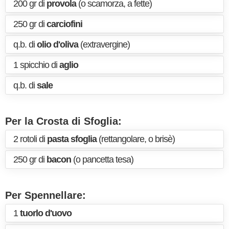
200 gr di
provola
(o scamorza, a fette)
250 gr di
carciofini
q.b. di
olio d'oliva
(extravergine)
1 spicchio di
aglio
q.b. di
sale
Per la Crosta di Sfoglia:
2 rotoli di
pasta sfoglia
(rettangolare, o brisè)
250 gr di
bacon
(o pancetta tesa)
Per Spennellare:
1
tuorlo d'uovo