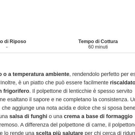
-
60 minuti
do o a temperatura ambiente
, rendendolo perfetto per e
 Inoltre, è un piatto che può essere facilmente
riscaldat
 frigorifero
. Il polpettone di lenticchie è spesso servito
ne esaltano il sapore e ne completano la consistenza. 
, che aggiunge una nota acida e dolce che si sposa ben
, una
salsa di funghi
o una
crema a base di formaggio
moso. A differenza del polpettone di carne, il polpetton
che lo rende una
scelta più salutare
per chi cerca di ridurr