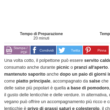
20 minuti
Stampa /
Condividi
Twitta
Pinna
PDF
Una volta cotto, il polpettone può essere
servito cal
consumato anche durante
picnic
o
pranzi all'aperto
.
mantenuto saporito
anche
dopo un paio di giorni in
come
piatto principale
, accompagnato da
salse
che 
delle salse più popolari è quella
a base di pomodoro
il gusto delle lenticchie e delle verdure. In alternativa
vegano può offrire un accompagnamento più ricco e cre
lenticchie è
privo di grassi saturi e colesterolo
, il 