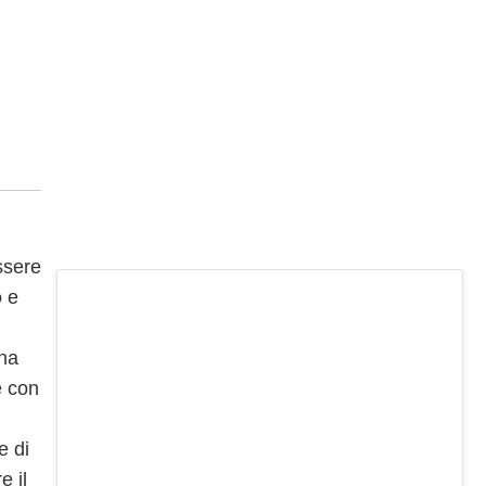
ssere
o
e
Una
e con
e di
e il