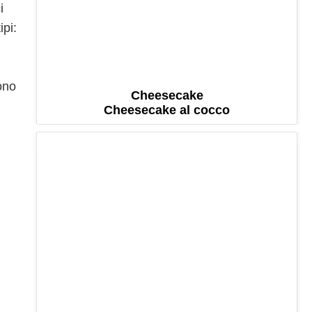
i
ipi:
ono
Cheesecake
Cheesecake al cocco