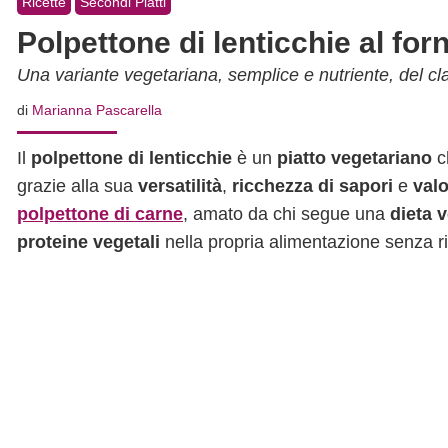
Ricette
Secondi Piatti
Polpettone di lenticchie al for
Una variante vegetariana, semplice e nutriente, del cl
di
Marianna Pascarella
Il
polpettone di lenticchie
è un
piatto vegetariano
c
grazie alla sua
versatilità
,
ricchezza di sapori
e
valo
polpettone di carne
, amato da chi segue una
dieta 
proteine vegetali
nella propria alimentazione senza ri