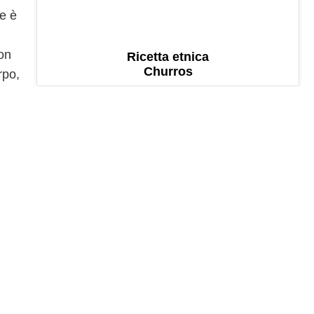
ie è
con
Ricetta etnica
Churros
rpo,