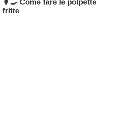
👩‍🍳 Come fare le polpette
fritte