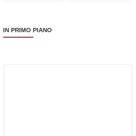
ricetta per farle fritte o
al forno!)
IN PRIMO PIANO