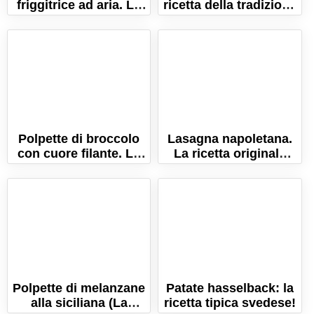
friggitrice ad aria. La
ricetta della tradizione
ricetta leggera e
britannica
sfiziosa!
Polpette di broccolo
Lasagna napoletana.
con cuore filante. La
La ricetta originale
ricetta sfiziosa per
delle feste!
tutti!
Polpette di melanzane
Patate hasselback: la
alla siciliana (La
ricetta tipica svedese!