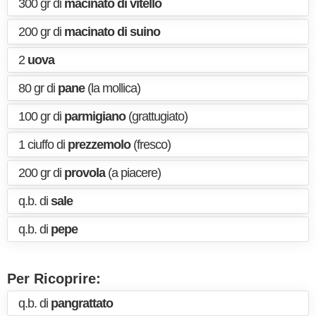
300 gr di
macinato di vitello
200 gr di
macinato di suino
2
uova
80 gr di
pane
(la mollica)
100 gr di
parmigiano
(grattugiato)
1 ciuffo di
prezzemolo
(fresco)
200 gr di
provola
(a piacere)
q.b. di
sale
q.b. di
pepe
Per Ricoprire:
q.b. di
pangrattato