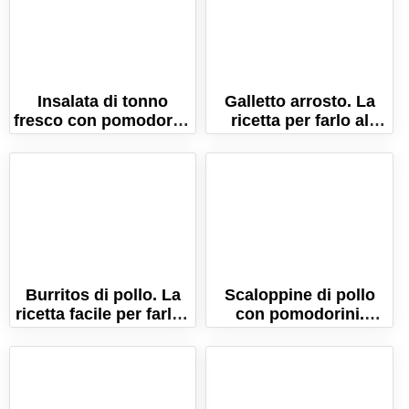
Insalata di tonno
Galletto arrosto. La
fresco con pomodorini
ricetta per farlo al
e olive (Ricetta per
forno con le patate!
l'estate!)
Burritos di pollo. La
Scaloppine di pollo
ricetta facile per farli a
con pomodorini.
casa!
Ricetta con cremina
ricca e gustosa!