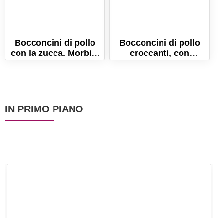
Bocconcini di pollo
Bocconcini di pollo
con la zucca. Morbidi
croccanti, con
e saporiti!
patatine! Gustosi e
leggeri, perchè cotti in
forno!
IN PRIMO PIANO