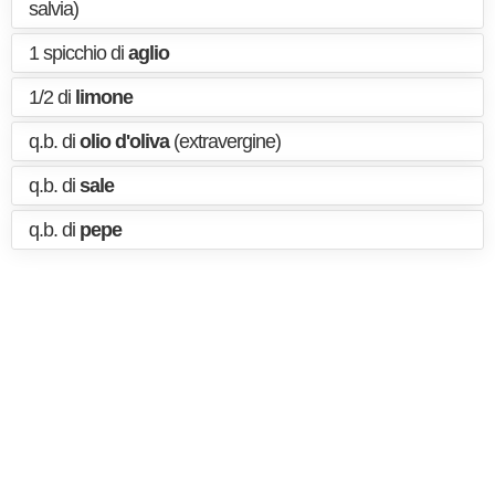
salvia)
1 spicchio di
aglio
1/2 di
limone
q.b. di
olio d'oliva
(extravergine)
q.b. di
sale
q.b. di
pepe