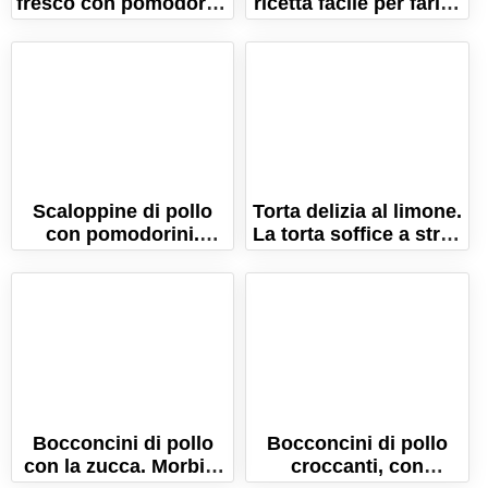
fresco con pomodorini
ricetta facile per farli a
e olive (Ricetta per
casa!
l'estate!)
Scaloppine di pollo
Torta delizia al limone.
con pomodorini.
La torta soffice a strati
Ricetta con cremina
con crema al limone!
ricca e gustosa!
Bocconcini di pollo
Bocconcini di pollo
con la zucca. Morbidi
croccanti, con