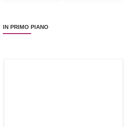
e saporiti!
patatine! Gustosi e
leggeri, perchè cotti in
forno!
IN PRIMO PIANO