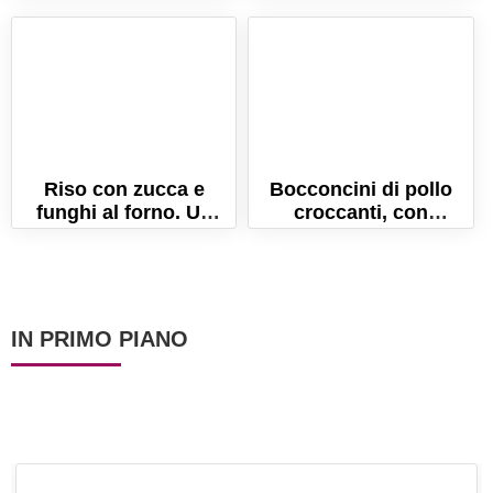
casa!
Ricetta con cremina
ricca e gustosa!
Riso con zucca e
Bocconcini di pollo
funghi al forno. Un
croccanti, con
timballo ricco e
patatine! Gustosi e
gustoso!
leggeri, perchè cotti in
forno!
IN PRIMO PIANO