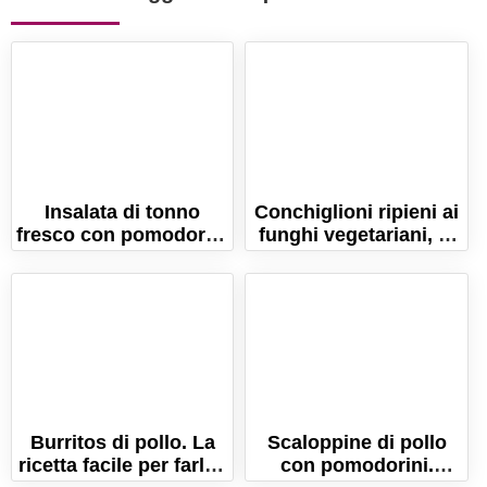
Insalata di tonno
Conchiglioni ripieni ai
fresco con pomodorini
funghi vegetariani, al
e olive (Ricetta per
forno in bianco!
l'estate!)
Burritos di pollo. La
Scaloppine di pollo
ricetta facile per farli a
con pomodorini.