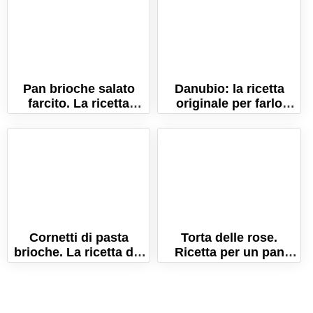
Pan brioche salato
Danubio: la ricetta
farcito. La ricetta
originale per farlo
semplice per farlo
morbidissimo!
sofficissimo!
Cornetti di pasta
Torta delle rose.
brioche. La ricetta dei
Ricetta per un pan
cornetti morbidissimi
brioche morbidissimo
(anche farciti)
e sfogliato!