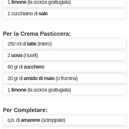
1
limone
(la scorza grattugiata)
1 cucchiaino di
sale
Per la Crema Pasticcera:
250 ml di
latte
(intero)
2
uova
(i tuorli)
60 gr di
zucchero
20 gr di
amido di mais
(o frumina)
1
limone
(la scorza grattugiata)
Per Completare:
q.b. di
amarene
(sciroppate)