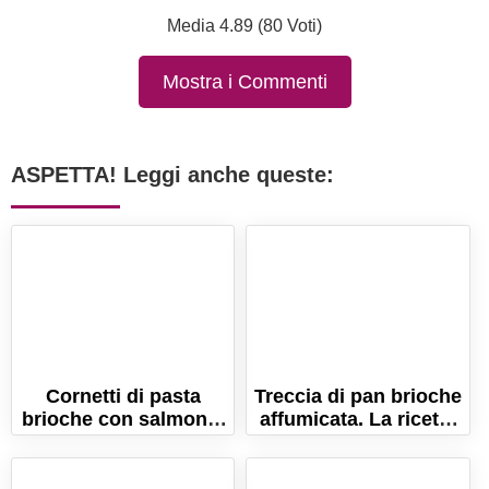
Media 4.89 (80 Voti)
Mostra i Commenti
ASPETTA! Leggi anche queste:
Cornetti di pasta
Treccia di pan brioche
brioche con salmone:
affumicata. La ricetta
perfetti per un buffet
della treccia salata
in compagnia!
morbidissima!