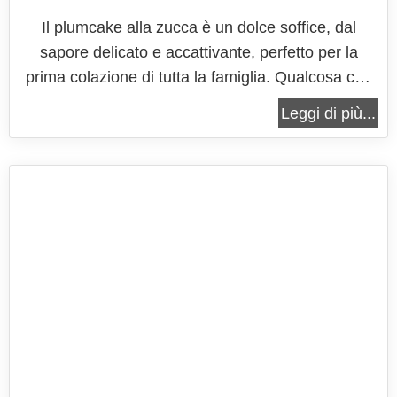
Il plumcake alla zucca è un dolce soffice, dal
sapore delicato e accattivante, perfetto per la
prima colazione di tutta la famiglia. Qualcosa che
regala gioia per il palato e grande soddisfazione a
Leggi di più...
chiunque lo assaggi. Il richiamo ad una
tradizionale torta di carote è evidente, ma in
questa ricetta la vera...