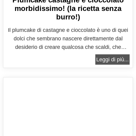
morbidissimo! (la ricetta senza
burro!)
Il plumcake di castagne e cioccolato è uno di quei
dolci che sembrano nascere direttamente dal
desiderio di creare qualcosa che scaldi, che
avvolga, che renda ogni colazione o merenda un
Leggi di più...
piccolo rituale di conforto. È un dolce che parla
una lingua morbida, profumata, densa, la lingua
dell’autunno profondo, quando...