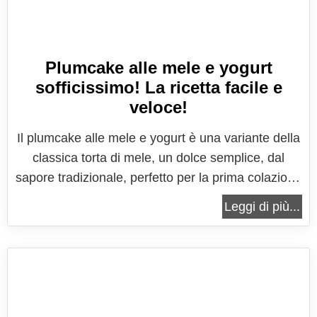
Plumcake alle mele e yogurt
sofficissimo! La ricetta facile e
veloce!
Il plumcake alle mele e yogurt è una variante della
classica torta di mele, un dolce semplice, dal
sapore tradizionale, perfetto per la prima colazione
di tutta la famiglia. Un’idea gustosa con la quale
Leggi di più...
permettere a grandi e piccini di svegliarsi con tutto
il piacere del buon profumo di un dolce appena
sfornato, con...