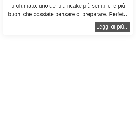
profumato, uno dei plumcake più semplici e più
buoni che possiate pensare di preparare. Perfetto
per la colazione, assicurandovi tanto gusto ed una
Leggi di più...
sferzata di energia e di buon'umore, per iniziare al
meglio la giornata. Ideale per chi ama i dolci
morbidissimi, con una...