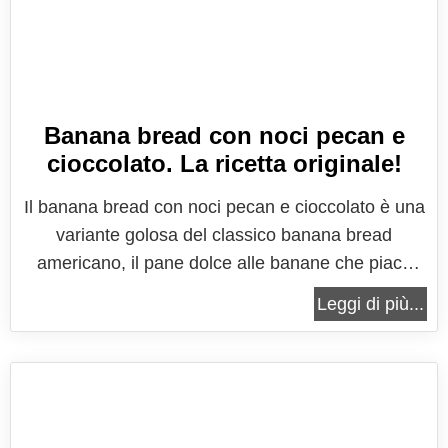
Banana bread con noci pecan e
cioccolato. La ricetta originale!
Il banana bread con noci pecan e cioccolato è una
variante golosa del classico banana bread
americano, il pane dolce alle banane che piace
sempre a tutti, per la merenda o la colazione. Un
Leggi di più...
pane dalla consistenza morbida e umida, che
viene arricchito dalla purea di banane, ricavata
semplicemente schiacciando con una...