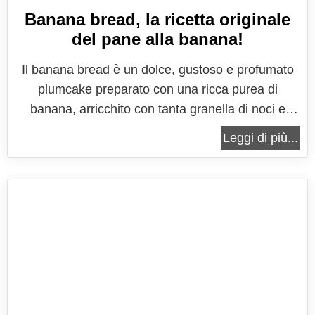
Banana bread, la ricetta originale
del pane alla banana!
Il banana bread è un dolce, gustoso e profumato
plumcake preparato con una ricca purea di
banana, arricchito con tanta granella di noci e
aromatizzato alla cannella. Si tratta di una ricetta
Leggi di più...
tipica di Australia e Stati Uniti, scelto spesso per la
colazione o per il brunch. Può essere preparato in
maniera molto...