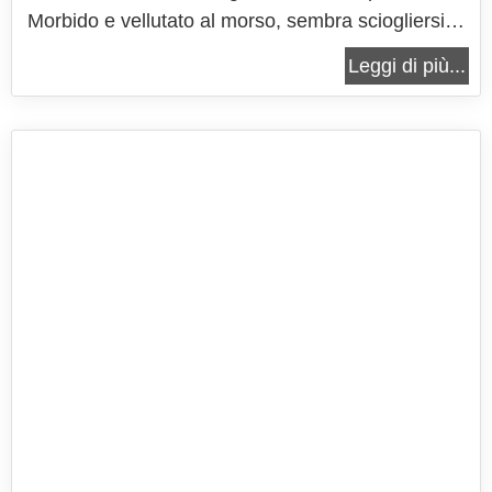
Morbido e vellutato al morso, sembra sciogliersi in
bocca ad ogni assaggio, per garantire un
Leggi di più...
incantevole incontro tra sapore e sofficità. La
crema di pistacchio avvolge completamente
l'impasto del dolce, diventando un...