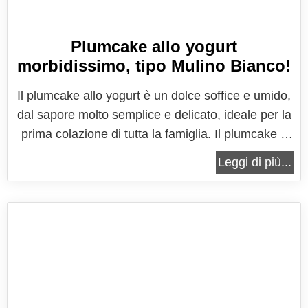
Plumcake allo yogurt
morbidissimo, tipo Mulino Bianco!
Il plumcake allo yogurt è un dolce soffice e umido,
dal sapore molto semplice e delicato, ideale per la
prima colazione di tutta la famiglia. Il plumcake è
un dolce di origini anglosassoni, un tipico dolce
Leggi di più...
delle cinque, che accompagna l'ora del tè. E' un
dolce morbido e per questo amato da grandi e
piccini. Quello...