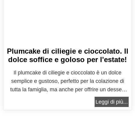
Plumcake di ciliegie e cioccolato. Il
dolce soffice e goloso per l'estate!
Il plumcake di ciliegie e cioccolato è un dolce
semplice e gustoso, perfetto per la colazione di
tutta la famiglia, ma anche per offrire un dessert
spettacolare. Grazie al suo sapore intenso e al suo
Leggi di più...
aspetto invitante, arricchito da una ghiotta glassa
al cioccolato, questo semplicissimo plumcake vi
darà subito...