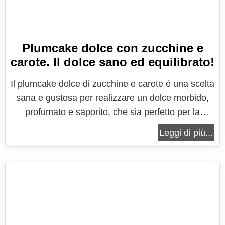
Plumcake dolce con zucchine e
carote. Il dolce sano ed equilibrato!
Il plumcake dolce di zucchine e carote è una scelta
sana e gustosa per realizzare un dolce morbido,
profumato e saporito, che sia perfetto per la
colazione semplice e genuina di tutta la famiglia.
Leggi di più...
Come accade per le preparazioni salate, anche
per quelle dolci le zucchine contribuiscono al
risultato finale aggiungendo...