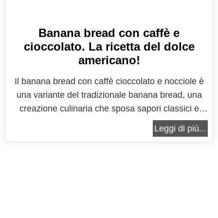
Banana bread con caffè e
cioccolato. La ricetta del dolce
americano!
Il banana bread con caffè cioccolato e nocciole è
una variante del tradizionale banana bread, una
creazione culinaria che sposa sapori classici e
innovativi in un connubio irresistibile. Questo
Leggi di più...
dolce, soffice e umido, rappresenta una
rivisitazione appassionante della ricetta
tradizionale americana, arricchito...