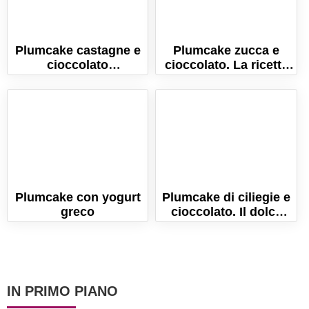
Plumcake castagne e
Plumcake zucca e
cioccolato
cioccolato. La ricetta
morbidissimo! (la
per farlo morbido e
ricetta senza burro!)
umido!
Plumcake con yogurt
Plumcake di ciliegie e
greco
cioccolato. Il dolce
soffice e goloso per
l'estate!
IN PRIMO PIANO