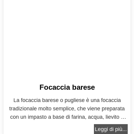
Focaccia barese
La focaccia barese o pugliese è una focaccia
tradizionale molto semplice, che viene preparata
con un impasto a base di farina, acqua, lievito e
olio, rigorosamente extravergine di oliva della
Leggi di più...
migliore tradizione pugliese. E' una focaccia soffice