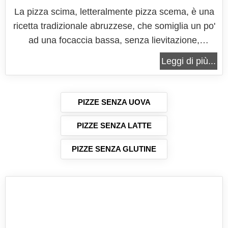
La pizza scima, letteralmente pizza scema, è una
ricetta tradizionale abruzzese, che somiglia un po'
ad una focaccia bassa, senza lievitazione,
utilizzata, nella sua semplicità, in sostituzione del
Leggi di più...
pane. Si tratta di una pizza dalla consistenza un
po' croccante che solitamente non si taglia e non si
farcisce, ma si...
PIZZE SENZA UOVA
PIZZE SENZA LATTE
PIZZE SENZA GLUTINE