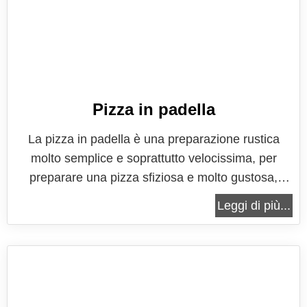
Pizza in padella
La pizza in padella è una preparazione rustica
molto semplice e soprattutto velocissima, per
preparare una pizza sfiziosa e molto gustosa,
direttamente in padella, senza accendere il forno e
Leggi di più...
senza attendere i tradizionali tempi di lievitazione.
Si tratta infatti di una ricetta alternativa alla
classica pizza in...