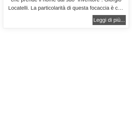
Locatelli. La particolarità di questa focaccia è che
non ha quasi bisogno di essere impastata ed il
Leggi di più...
risultato è sorprendentemente morbido! Si tratta
infatti infatti di una di quelle ricetta con impasto
"alternativo", che...