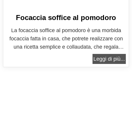
Focaccia soffice al pomodoro
La focaccia soffice al pomodoro è una morbida
focaccia fatta in casa, che potrete realizzare con
una ricetta semplice e collaudata, che regala
grandi soddisfazioni. Se ogni volta che mettete
Leggi di più...
mano ad un impasto lievitato vi accorgete che non
sapete scegliere tra le varie gustosità, ma volete
preparare qualcosa che...