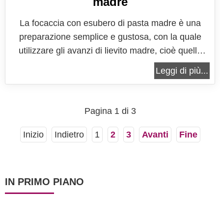
madre
La focaccia con esubero di pasta madre è una
preparazione semplice e gustosa, con la quale
utilizzare gli avanzi di lievito madre, cioè quella
parte di lievito che avanza dai rinfreschi
Leggi di più...
settimanali. Come saprete, o come vi siete accorti
se vi siete da poco messi all'opera con la
coltivazione del lievito madre, questo...
Pagina 1 di 3
Inizio
Indietro
1
2
3
Avanti
Fine
IN PRIMO PIANO