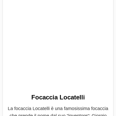
Focaccia Locatelli
La focaccia Locatelli è una famosissima focaccia
che prende il nome dal suo "inventore": Giorgio