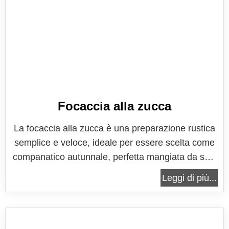
Focaccia alla zucca
La focaccia alla zucca è una preparazione rustica
semplice e veloce, ideale per essere scelta come
companatico autunnale, perfetta mangiata da sola
o gustata con la farcitura preferita. La focaccia
Leggi di più...
realizzata con questa ricetta risulta alta e morbida,
proprio come quella delle migliori panetterie.
Perfetta sia calda...