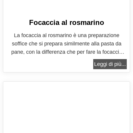
Focaccia al rosmarino
La focaccia al rosmarino è una preparazione
soffice che si prepara similmente alla pasta da
pane, con la differenza che per fare la focaccia
viene aggiunto l'olio all'impasto, che viene steso in
Leggi di più...
teglia, fatto ancora lievitare e cosparso ancora di
olio. Insomma, per fare la focaccia l'olio
rappresenta davvero una...