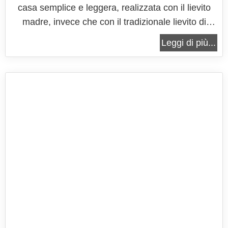
casa semplice e leggera, realizzata con il lievito
madre, invece che con il tradizionale lievito di
birra. Questo lievito naturale conferisce all'impasto
Leggi di più...
una leggerezza ed una digeribilità indescrivibili,
oltre che una alveolatura perfetta, tutto degno di
una rinomata...