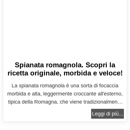
Spianata romagnola. Scopri la
ricetta originale, morbida e veloce!
La spianata romagnola è una sorta di focaccia
morbida e alta, leggermente croccante all'esterno,
tipica della Romagna, che viene tradizionalmente
servita con salumi, come le eccellenze locali, ma
Leggi di più...
che può essere tranquillamente scelta anche come
companatico, al pari di una qualunque altra