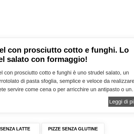
el con prosciutto cotto e funghi. Lo
el salato con formaggio!
l con prosciutto cotto e funghi è uno strudel salato, un
rrotolato di pasta sfoglia, semplice e veloce da realizzare
ete servire come cena o per arricchire un antipasto o un
l gusto delicato dello strudel esalta perfettamente il sapor
Leggi di pi
 dei funghi, tra i quali non possono...
 SENZA LATTE
PIZZE SENZA GLUTINE