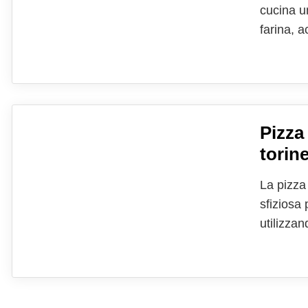
cucina u
farina, a
lasciato
formando 
Pizza
torine
La pizza
sfiziosa 
utilizzan
particola
padellin