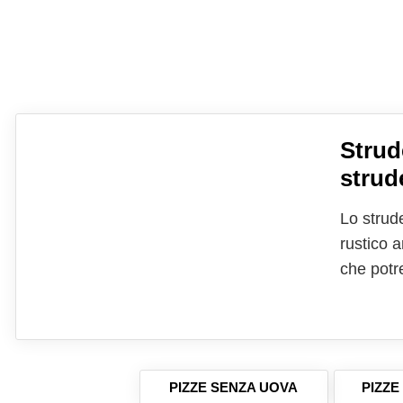
Strud
strud
Lo strude
rustico a
che potr
buffet. I
aromatico
PIZZE SENZA UOVA
PIZZE