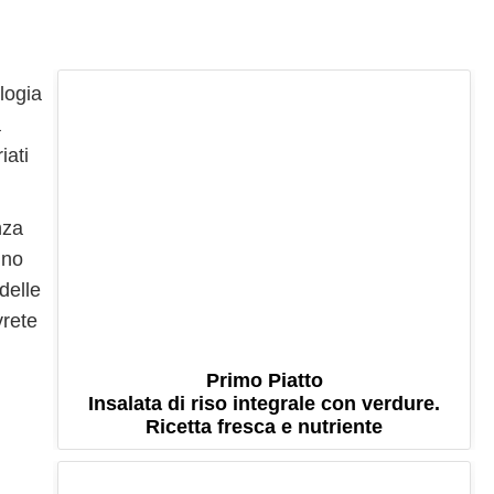
ologia
a
iati
nza
nno
delle
vrete
Primo Piatto
Insalata di riso integrale con verdure.
Ricetta fresca e nutriente