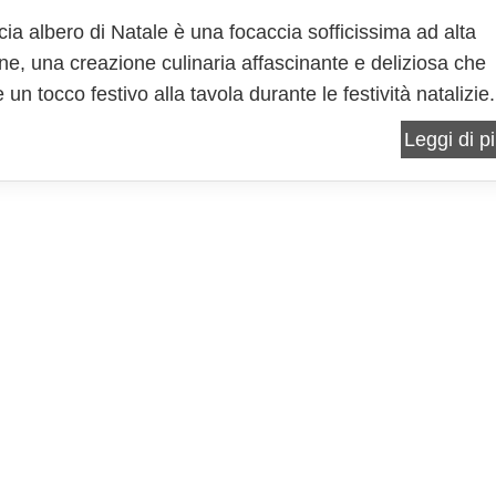
cia albero di Natale è una focaccia sofficissima ad alta
one, una creazione culinaria affascinante e deliziosa che
un tocco festivo alla tavola durante le festività natalizie.
relibatezza culinaria non è solo un piacere per il palato
Leggi di pi
'opera d'arte tutta da mangiare, che...