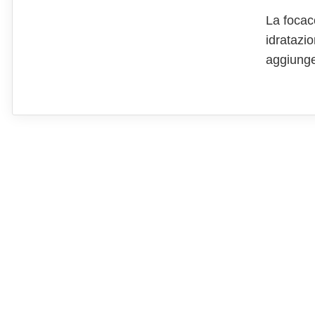
La focac
idratazi
aggiunge 
Questa p
anche un