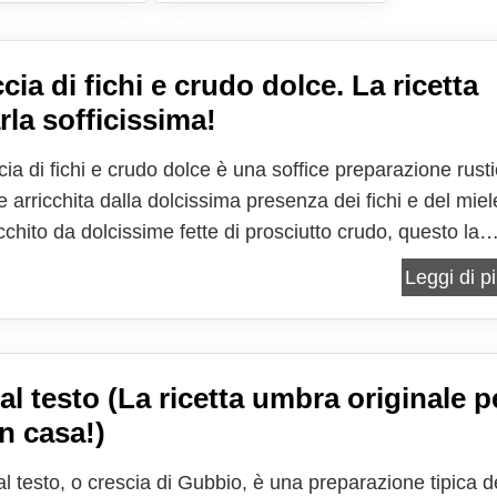
ia di fichi e crudo dolce. La ricetta
rla sofficissima!
ia di fichi e crudo dolce è una soffice preparazione rust
 arricchita dalla dolcissima presenza dei fichi e del miele
icchito da dolcissime fette di prosciutto crudo, questo la
antevole per deliziare i nostri palati nel periodo dei fichi
Leggi di pi
ini, quando con le prime...
 al testo (La ricetta umbra originale p
in casa!)
al testo, o crescia di Gubbio, è una preparazione tipica d