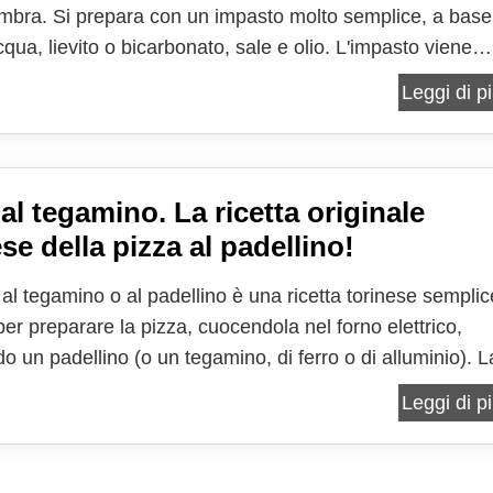
mbra. Si prepara con un impasto molto semplice, a base
cqua, lievito o bicarbonato, sale e olio. L'impasto viene
 riposare per una mezz'oretta, poi viene pezzato, steso
Leggi di pi
dei dischi e cotto in padella. In verità...
 al tegamino. La ricetta originale
se della pizza al padellino!
 al tegamino o al padellino è una ricetta torinese semplic
per preparare la pizza, cuocendola nel forno elettrico,
do un padellino (o un tegamino, di ferro o di alluminio). L
rità di questa pizza risiede proprio nella cottura nel
Leggi di pi
o, che ne determina una base croccante...