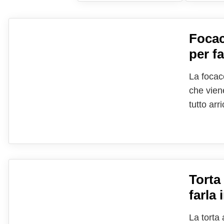
Focacc
per fa
La focacc
che viene
tutto arr
rende inc
settembr
Torta
farla 
La torta 