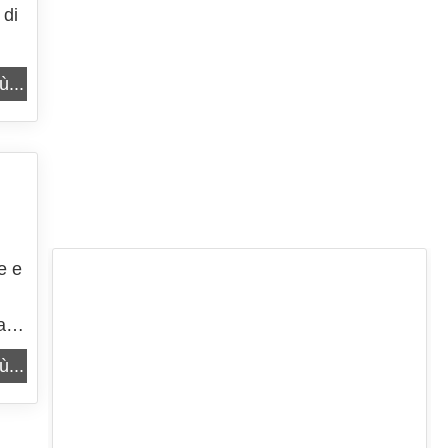
 di
ù...
e e
a
ù...