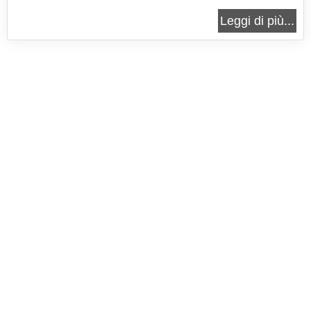
quindi adatte anche ai celiaci. Nello specifico la
Leggi di più...
ricetta è anche vegetariana, poichè il plumcake è
stato arricchito con zucchine e provola, proprio per
ottenere una...