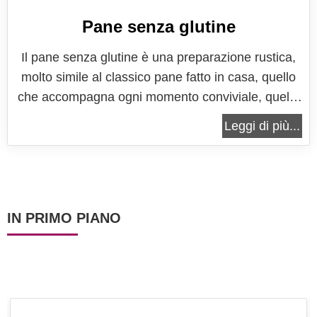
Pane senza glutine
Il pane senza glutine è una preparazione rustica,
molto simile al classico pane fatto in casa, quello
che accompagna ogni momento conviviale, quello
che rende speciale una tavola, quello che
Leggi di più...
accompagna ogni piatto, come vuole la nostra
migliore tradizione culinaria. Una preparazione
molto semplice realizzata con...
IN PRIMO PIANO