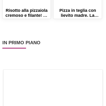
Risotto alla pizzaiola
Pizza in teglia con
cremoso e filante! La
lievito madre. La
ricetta facile e veloce!
ricetta per una pizza
alta e soffice!
IN PRIMO PIANO