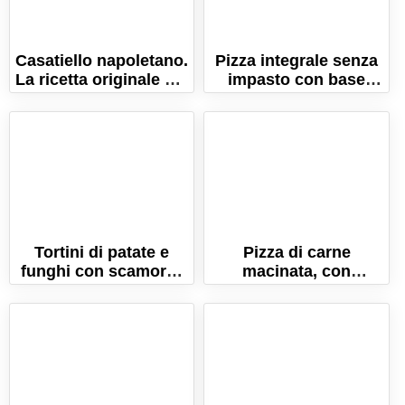
Casatiello napoletano.
Pizza integrale senza
La ricetta originale del
impasto con base
rustico di Pasqua!
croccante! La ricetta
facile!
Tortini di patate e
Pizza di carne
funghi con scamorza
macinata, con
filante. Ricetta facile e
pomodoro e
veloce!
mozzarella filante!