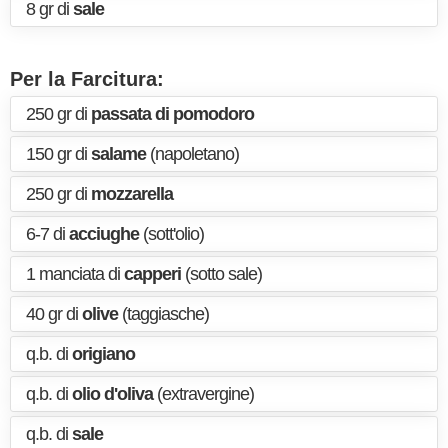
8 gr di
sale
Per la Farcitura:
250 gr di
passata di pomodoro
150 gr di
salame
(napoletano)
250 gr di
mozzarella
6-7 di
acciughe
(sott'olio)
1 manciata di
capperi
(sotto sale)
40 gr di
olive
(taggiasche)
q.b. di
origiano
q.b. di
olio d'oliva
(extravergine)
q.b. di
sale