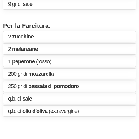
9 gr di
sale
Per la Farcitura:
2
zucchine
2
melanzane
1
peperone
(rosso)
200 gr di
mozzarella
250 gr di
passata di pomodoro
q.b. di
sale
q.b. di
olio d'oliva
(extravergine)