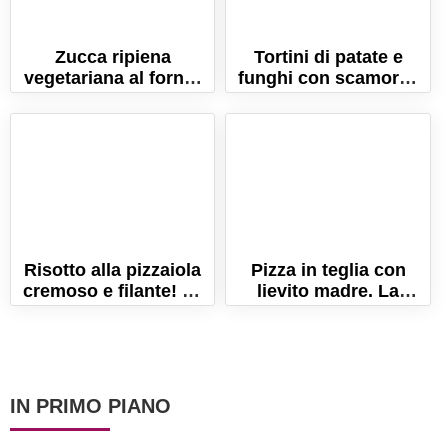
Zucca ripiena
Tortini di patate e
vegetariana al forno:
funghi con scamorza
la ricetta buona e
filante. Ricetta facile e
salutare!
veloce!
Risotto alla pizzaiola
Pizza in teglia con
cremoso e filante! La
lievito madre. La
ricetta facile e veloce!
ricetta per una pizza
alta e soffice!
IN PRIMO PIANO