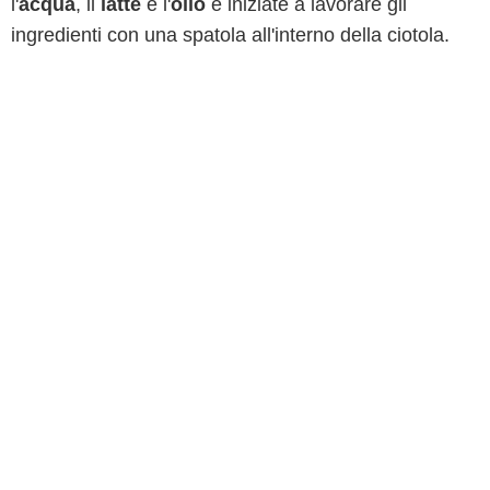
l'
acqua
, il
latte
e l'
olio
e iniziate a lavorare gli
ingredienti con una spatola all'interno della ciotola.