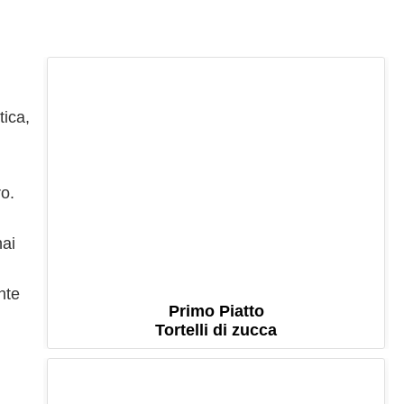
tica,
ro.
nai
nte
Primo Piatto
Tortelli di zucca