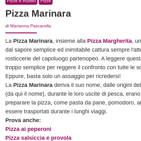
Pizze e Rustici
Pizze
Pizza Marinara
di
Marianna Pascarella
La
Pizza Marinara
, insieme alla
Pizza Margherita
, u
dal sapore semplice ed inimitabile cattura sempre l'atte
rosticcerie del capoluogo partenopeo. A leggere questa
troppo semplice per reggere il confronto con tutte le sq
Eppure, basta solo un assaggio per ricredersi!
La
Pizza Marinara
deriva il suo nome, dalle origini del
(da qui il nome), durante le loro uscite di pesca, erano
preparare la pizza, come pasta da pane, pomodoro, agli
essere trasportati durante i lunghi viaggi.
Prova anche:
Pizza ai peperoni
Pizza salsiccia e provola