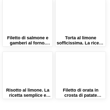
morbidissime!
Filetto di salmone e
Torta al limone
gamberi al forno.
sofficissima. La ricetta
Ricetta pronta in 10
per farla perfetta!
minuti!
Risotto al limone. La
Filetto di orata in
ricetta semplice e
crosta di patate
veloce per farlo
croccante (La ricetta
cremosissimo!
semplice!)