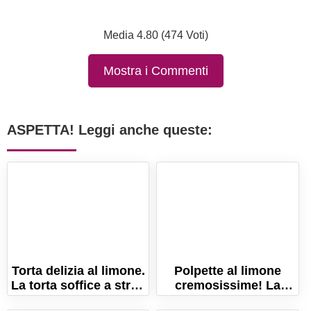
Media 4.80 (474 Voti)
Mostra i Commenti
ASPETTA! Leggi anche queste:
Torta delizia al limone.
Polpette al limone
La torta soffice a strati
cremosissime! La
con crema al limone!
ricetta facile per farle